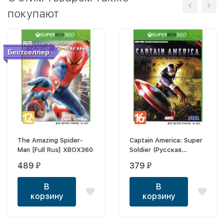
покупают
Бестселлер
The Amazing Spider-
Captain America: Super
Man [Full Rus] XBOX360
Soldier (Русская
версия) XBOX360
489
379
₽
₽
В
В
корзину
корзину