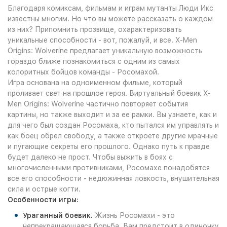
Благодаря комиксам, фильмам и играм мутанты Люди Икс
известны многим. Но что вы можете рассказать о каждом
из них? Припомнить прозвище, охарактеризовать
уникальные способности - вот, пожалуй, и все. X-Men
Origins: Wolverine предлагает уникальную возможность
гораздо ближе познакомиться с одним из самых
колоритных бойцов команды - Росомахой.
Игра основана на одноименном фильме, который
проливает свет на прошлое героя. Виртуальный боевик X-
Men Origins: Wolverine частично повторяет события
картины, но также выходит и за ее рамки. Вы узнаете, как и
для чего был создан Росомаха, кто пытался им управлять и
как боец обрел свободу, а также откроете другие мрачные
и пугающие секреты его прошлого. Однако путь к правде
будет далеко не прост. Чтобы выжить в боях с
многочисленными противниками, Росомахе понадобятся
все его способности - недюжинная ловкость, внушительная
сила и острые когти.
Особенности игры:
Ураганный боевик.
Жизнь Росомахи - это
непрекращающаяся борьба. Вам предстоит в одиночку