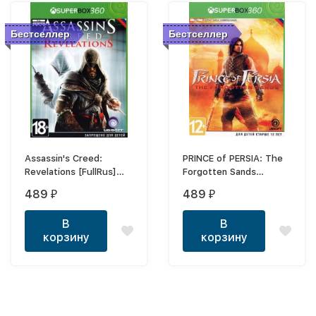
Бестселлер
Бестселлер
Assassin's Creed:
PRINCE of PERSIA: The
Revelations [FullRus]
Forgotten Sands
XBOX360
(Русская версия)
489
489
₽
₽
XBOX360
В
В
корзину
корзину