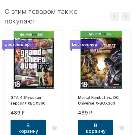
C этим товаром также
покупают
Бестселлер
Бестселлер
GTA 4 (Русская
Mortal Kombat vs. DC
версия) XBOX360
Universe X-BOX360
489
489
₽
₽
В
В
корзину
корзину