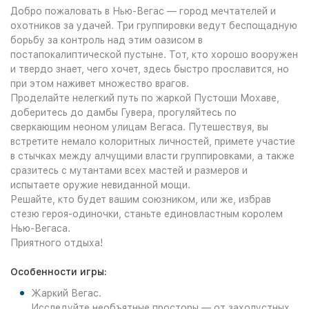
Добро пожаловать в Нью-Вегас — город мечтателей и
охотников за удачей. Три группировки ведут беспощадную
борьбу за контроль над этим оазисом в
постапокалиптической пустыне. Тот, кто хорошо вооружен
и твердо знает, чего хочет, здесь быстро прославится, но
при этом наживет множество врагов.
Проделайте нелегкий путь по жаркой Пустоши Мохаве,
доберитесь до дамбы Гувера, прогуляйтесь по
сверкающим неоном улицам Вегаса. Путешествуя, вы
встретите немало колоритных личностей, примете участие
в стычках между алчущими власти группировками, а также
сразитесь с мутантами всех мастей и размеров и
испытаете оружие невиданной мощи.
Решайте, кто будет вашим союзником, или же, избрав
стезю героя-одиночки, станьте единовластным королем
Нью-Вегаса.
Приятного отдыха!
Особенности игры:
Жаркий Вегас.
Исследуйте необъятные просторы — от захолустных