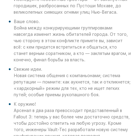
городишек, разбросанных по Пустоши Мохаве, до
великолепных сияющих огнями улиц Нью-Вегаса.
Ваше слово.
Война между конкурирующими группировками
навсегда изменит жизнь обитателей города. От того,
чью сторону в этом конфликте примете вы, зависит
всё: с кем придется встретиться и общаться, кто
станет верным соратником, а кто — заклятым врагом, и
конечно, финал борьбы за власть.
Свежие идеи.
Новая система общения с компаньонами; система
репутации — помните: как аукнется, так и откликнется;
«хардкорный» режим для тех, кто не ищет легких
путей; особые приемы рукопашного боя.
К оружию!
Арсенал в два раза превосходит представленный в
Fallout 3: теперь у вас более чем достаточно средств,
чтобы достойно ответить на любую угрозу. Кроме
того, инженеры Vault-Tec разработали новую систему