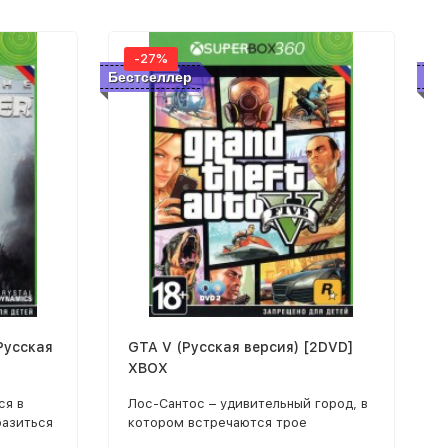
-27%
Бестселлер
Бе
(Русская
GTA V (Русская версия) [2DVD]
XBOX
ся в
Лос-Сантос – удивительный город, в
разиться
котором встречаются трое
ми
совершенно разных преступников,