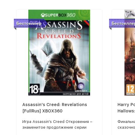
Бестселлер
Бестселле
Assassin's Creed: Revelations
Harry P
[FullRus] XBOX360
Hallows
XBOX36
Игра Assassin's Creed Откровения –
Финальн
знаменитое продолжение серии
сказочно
противостояния Ордена
популяр