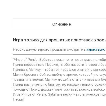
Описание
Игра только для прошитых приставок xbox 
Необходимую версию прошивки смотрите в
характерис
Prince of Persia: Забытые пески - это новая глава полю
Принц пересек всю Персию, чтобы навестить своего бр
Принца к Малику, чтобы тот набрался опыта и стал хор
Малик бросил в бой волшебную армию, которой, по слух
превратила верных Малику людей в статуи и вызвала бу
Принц разлучается с братом, но находит нового союзник
помощью Принц должен уничтожить вражеское войско и 
Игра Prince of Persia: Забытые пески - это эпическое 
Песка!