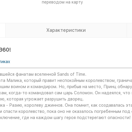
переводом на карту
Характеристики
360!
тиках
бившейся фанатам вселенной Sands of Time.
ата Малика, который правит неспокойным королевством, гранич
ошим воином и командиром. Но, прибыв на место, Принц обнаруж
ам, когда-то командовал сам царь Соломон. Он надеялся, что 
рю, которая угрожает разрушить дворец.
а - Разию, королеву джиннов. Она помнит, как создавалась эта 
спасти королевство, пока оно не оказалось погребенным под 
приключение, где на каждом шагу героя подстерегают опасности