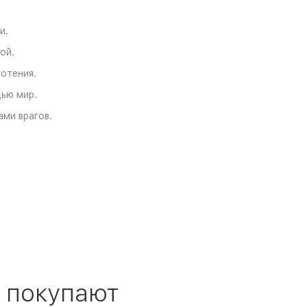
и.
ой.
отения.
ью мир.
ми врагов.
 покупают