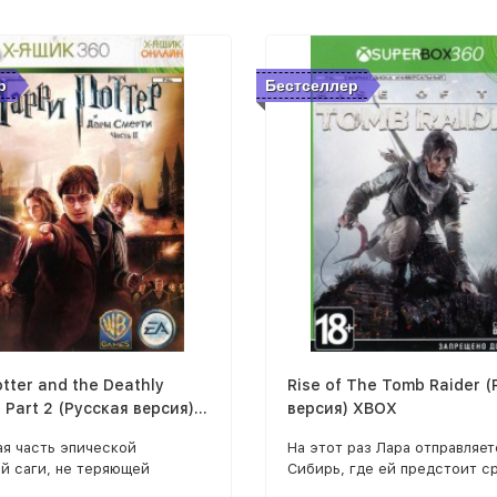
р
Бестселлер
otter and the Deathly
Rise of The Tomb Raider 
: Part 2 (Русская версия)
версия) XBOX
0
ая часть эпической
На этот раз Лара отправляет
й саги, не теряющей
Сибирь, где ей предстоит с
ности уже почти
с членами Ордена — агента