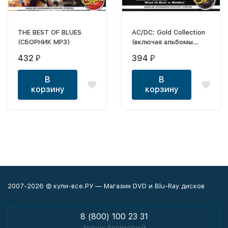
THE BEST OF BLUES
AC/DC: Gold Collection
(СБОРНИК MP3)
(включая альбомы
"Rock Or Bust" и
432
394
₽
₽
"Rarities")
В
В
корзину
корзину
2007-2026 © купи-все.РУ — Магазин DVD и Blu-Ray дисков
8 (800) 100 23 31
Звонок бесплатный