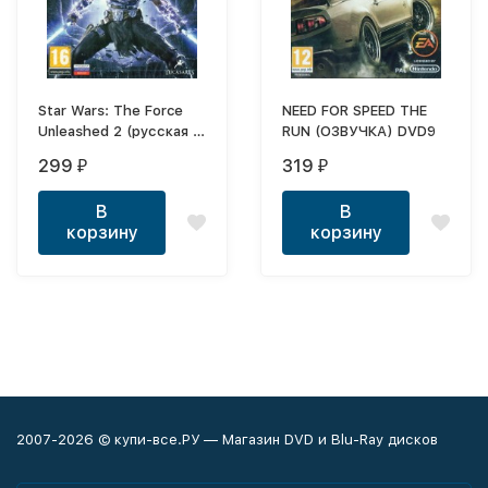
Star Wars: The Force
NEED FOR SPEED THE
Unleashed 2 (русская и
RUN (ОЗВУЧКА) DVD9
английская версии)
299
319
₽
₽
В
В
корзину
корзину
2007-2026 © купи-все.РУ — Магазин DVD и Blu-Ray дисков