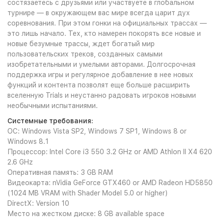
состязаетесь с друзьями или участвуете в глобальном
турнире — в окружающем вас мире всегда царит дух
соревнования. При этом гонки на официальных трассах —
это лишь начало. Тех, кто намерен покорять все новые и
новые безумные трассы, ждет богатый мир
пользовательских треков, созданных самыми
изобретательными и умелыми авторами. Долгосрочная
поддержка игры и регулярное добавление в нее новых
функций и контента позволят еще больше расширить
вселенную Trials и неустанно радовать игроков новыми
необычными испытаниями.
Системные требования:
ОС: Windows Vista SP2, Windows 7 SP1, Windows 8 or
Windows 8.1
Процессор: Intel Core i3 550 3.2 GHz or AMD Athlon II X4 620
2.6 GHz
Оперативная память: 3 GB RAM
Видеокарта: nVidia GeForce GTX460 or AMD Radeon HD5850
(1024 MB VRAM with Shader Model 5.0 or higher)
DirectX: Version 10
Место на жестком диске: 8 GB available space