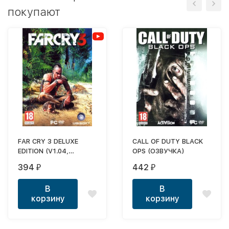
покупают
FAR CRY 3 DELUXE
CALL OF DUTY BLACK
EDITION (V1.04,
OPS (ОЗВУЧКА)
ДОБАВЛЕНО 6 НОВЫХ
394
442
₽
₽
МИССИЙ, ОРУЖИЕ,
ШМОТ, ОЗВУЧКА)
В
В
корзину
корзину