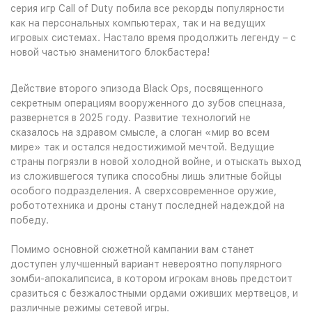
серия игр Call of Duty побила все рекорды популярности
как на персональных компьютерах, так и на ведущих
игровых системах. Настало время продолжить легенду – с
новой частью знаменитого блокбастера!
Действие второго эпизода Black Ops, посвященного
секретным операциям вооруженного до зубов спецназа,
развернется в 2025 году. Развитие технологий не
сказалось на здравом смысле, а слоган «мир во всем
мире» так и остался недостижимой мечтой. Ведущие
страны погрязли в новой холодной войне, и отыскать выход
из сложившегося тупика способны лишь элитные бойцы
особого подразделения. А сверхсовременное оружие,
робототехника и дроны станут последней надеждой на
победу.
Помимо основной сюжетной кампании вам станет
доступен улучшенный вариант невероятно популярного
зомби-апокалипсиса, в котором игрокам вновь предстоит
сразиться с безжалостными ордами оживших мертвецов, и
различные режимы сетевой игры.