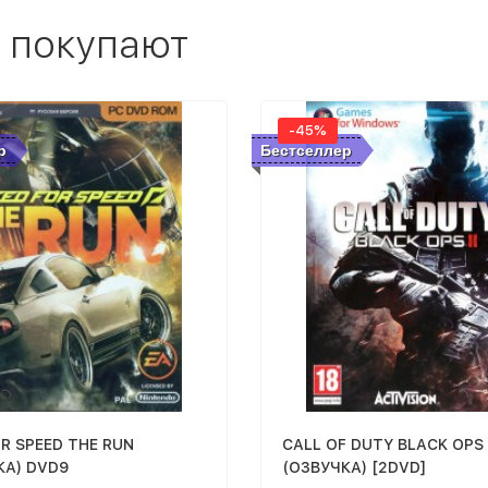
 покупают
-45%
р
Бестселлер
R SPEED THE RUN
CALL OF DUTY BLACK OPS
КА) DVD9
(ОЗВУЧКА) [2DVD]