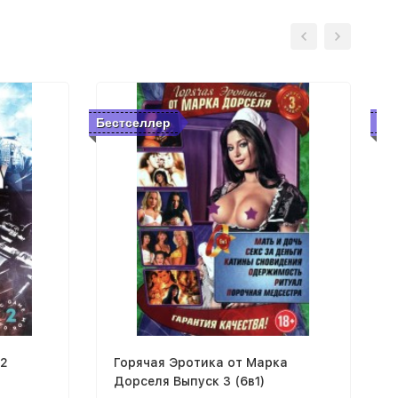
Бестселлер
Бе
 2
Горячая Эротика от Марка
Дорселя Выпуск 3 (6в1)