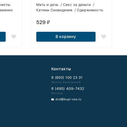
фекты.
Мать и дочь / Секс за деньги /
зменно
Катины Cновидения / Одержимость
оследние
/ Ритуал / Порочная медсестра
побила
529
₽
ак на
так и на
В корзину
 Настало
 с новой
тера!
Контакты
8 (800) 100 23 31
Звонок бесплатный
8 (495) 409-7432
Москва
dvd@kupi-vse.ru