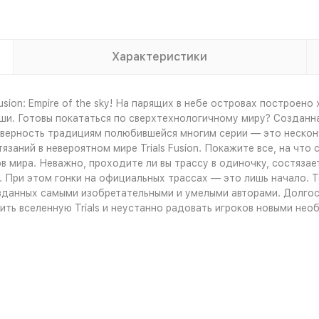
Характеристики
usion: Empire of the sky! На парящих в небе островах построе
оши. Готовы покататься по сверхтехнологичному миру? Созданн
ит верность традициям полюбившейся многим серии — это нескон
заний в невероятном мире Trials Fusion. Покажите все, на что 
 мира. Неважно, проходите ли вы трассу в одиночку, состязае
 При этом гонки на официальных трассах — это лишь начало. Те
озданных самыми изобретательными и умелыми авторами. Долгос
ть вселенную Trials и неустанно радовать игроков новыми нео