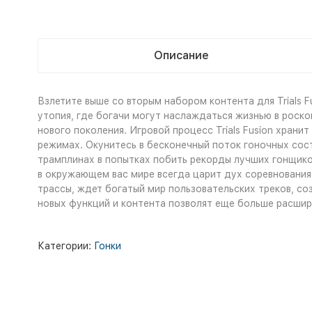
Описание
Взлетите выше со вторым набором контента для Trials F
утопия, где богачи могут наслаждаться жизнью в роск
нового поколения. Игровой процесс Trials Fusion хран
режимах. Окунитесь в бесконечный поток гоночных состя
трамплинах в попытках побить рекорды лучших гонщиков
в окружающем вас мире всегда царит дух соревнования.
трассы, ждет богатый мир пользовательских треков, с
новых функций и контента позволят еще больше расшири
Категории:
Гонки