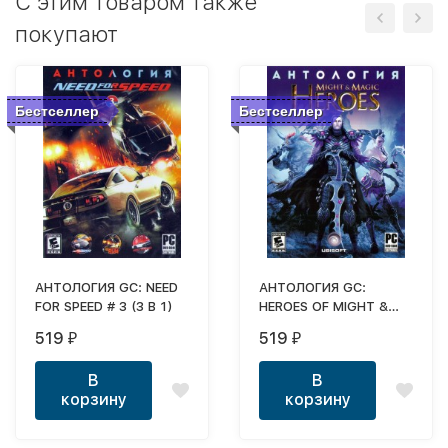
C этим товаром также
покупают
Бестселлер
Бестселлер
АНТОЛОГИЯ GC: NEED
АНТОЛОГИЯ GC:
FOR SPEED # 3 (3 В 1)
HEROES OF MIGHT &
MAGIC (12 В 1)
519
519
₽
₽
В
В
корзину
корзину