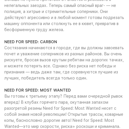
нелегальных заездах. Теперь самый опасный враг- — не
полиция, а хитрые и стремительные соперники. Они
действуют агрессивно и в любой момент готовы подрезать
машину оппонента или столкнуть ее в кювет, превратив в
бесформенную груду железа.
NEED FOR SPEED: CARBON
Состязания начинаются в городе, где вы должны завоевать
почет и уважение соперников из разных районов. Вы очень
рискуете, бросая вызов крутым ребятам на дорогих тачках,
и можете потерять все. Однако без риска нет победы и
признания — ведь даже там, где соревнуются лучшие из
лучших, победитель всегда только один.
NEED FOR SPEED: MOST WANTED
Вы готовы к третьему этапу? Перед вами очередной рывок
вперед! В клубах горячего пара, окутанная запахом
разогретой резины Need for Speed: Most Wanted несет с
собой знамя новой революции! Открытые трассы, коварные
копы, баснословно дорогие авто! Need for Speed: Most
Wanted—это мир скорости, риска» роскоши и криминала.