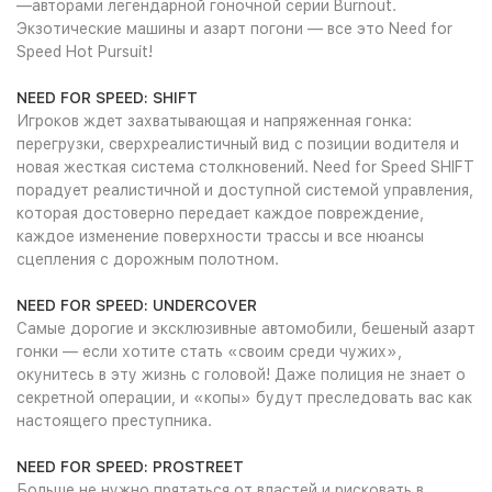
—авторами легендарной гоночной серии Burnout.
Экзотические машины и азарт погони — все это Need for
Speed Hot Pursuit!
NEED FOR SPEED: SHIFT
Игроков ждет захватывающая и напряженная гонка:
перегрузки, сверхреалистичный вид с позиции водителя и
новая жесткая система столкновений. Need for Speed SHIFT
порадует реалистичной и доступной системой управления,
которая достоверно передает каждое повреждение,
каждое изменение поверхности трассы и все нюансы
сцепления с дорожным полотном.
NEED FOR SPEED: UNDERCOVER
Самые дорогие и эксклюзивные автомобили, бешеный азарт
гонки — если хотите стать «своим среди чужих»,
окунитесь в эту жизнь с головой! Даже полиция не знает о
секретной операции, и «копы» будут преследовать вас как
настоящего преступника.
NEED FOR SPEED: PROSTREET
Больше не нужно прятаться от властей и рисковать в