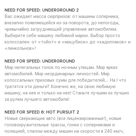
NEED FOR SPEED: UNDERGROUND 2
Вас ожидает масса сюрпризов: от машины соперника,
внезапно появляющейся из-за поворота, до непогоды,
чревычайно затрудняющей управление автомобилем.
Выберите себе машину любимой марки. Выбор просто
колоссален: от «тойот» и «мицубиси» до «кадиллаков» и
«линкольнов»!
NEED FOR SPEED: UNDERGROUND
Мир нелегальных гонок по ночным улицам. Мир ярких
автомобилей. Мир неординарных личностей. Мир
колоссальных призовых сумм для победителей... На I что
тратятся эти деньги? Конечно же, на свою любимую
машину, на нее и только на нее! Станьте лучшим из лучших
за рулем лучшего автомобиля!
NEED FOR SPEED 6: НОТ PURSUIT 2
Новые сверкающие авто (все лицензированные!), новые
головокружительные трассы, гонки с соперниками и
полицией, слалом между машин на скорости в 240 км/ч,