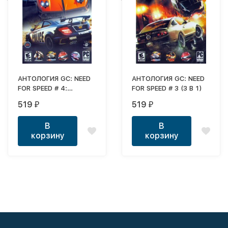
АНТОЛОГИЯ GC: NEED
АНТОЛОГИЯ GC: NEED
FOR SPEED # 4:
FOR SPEED # 3 (3 В 1)
СЛУЖИТЬ И
519
519
₽
₽
ЗАЩИЩАТЬ (4 В 1) -
ИГРАЕМ ЗА КОПОВ
В
В
корзину
корзину