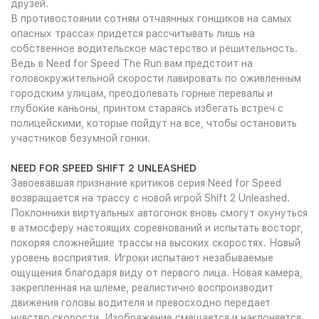
друзей.
В противостоянии сотням отчаянных гонщиков на самых
опасных трассах придется рассчитывать лишь на
собственное водительское мастерство и решительность.
Ведь в Need for Speed The Run вам предстоит на
головокружительной скорости лавировать по оживленным
городским улицам, преодолевать горные перевалы и
глубокие каньоны, принтом стараясь избегать встреч с
полицейскими, которые пойдут на все, чтобы остановить
участников безумной гонки.
NEED FOR SPEED SHIFT 2 UNLEASHED
Завоевавшая признание критиков серия Need for Speed
возвращается на трассу с новой игрой Shift 2 Unleashed.
Поклонники виртуальных автогонок вновь смогут окунуться
в атмосферу настоящих соревнований и испытать восторг,
покоряя сложнейшие трассы на высоких скоростях. Новый
уровень восприятия. Игроки испытают незабываемые
ощущения благодаря виду от первого лица. Новая камера,
закрепленная на шлеме, реалистично воспроизводит
движения головы водителя и превосходно передает
чувство скорости. Изображение смещается и наклоняется