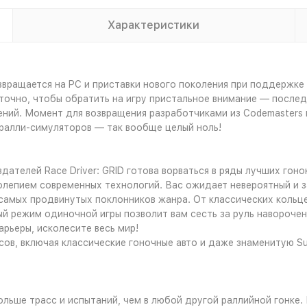
Характеристики
звращается на PC и приставки нового поколения при поддержке
очно, чтобы обратить на игру пристальное внимание — последн
ений. Момент для возвращения разработчиками из Codemasters 
 ралли-симуляторов — так вообще целый ноль!
дателей Race Driver: GRID готова ворваться в ряды лучших гоно
епием современных технологий. Вас ожидает невероятный и за
самых продвинутых поклонников жанра. От классических кольце
й режим одиночной игры позволит вам сесть за руль навороче
рьеры, исколесите весь мир!
ов, включая классические гоночные авто и даже знаменитую Su
льше трасс и испытаний, чем в любой другой раллийной гонке.