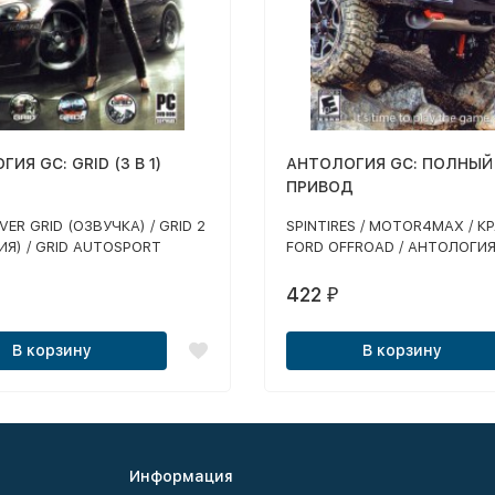
ИЯ GC: GRID (3 В 1)
АНТОЛОГИЯ GC: ПОЛНЫЙ
ПРИВОД
VER GRID (ОЗВУЧКА) / GRID 2
SPINTIRES / MOTOR4MAX / КР
ИЯ) / GRID AUTOSPORT
FORD OFFROAD / АНТОЛОГИ
А)
ПОЛНЫЙ ПРИВОД (1,2,3 СО 
АДДОНАМИ)
422
₽
В корзину
В корзину
Информация