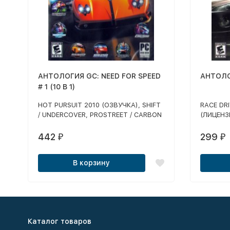
АНТОЛОГИЯ GC: NEED FOR SPEED
АНТОЛОГ
# 1 (10 В 1)
HOT PURSUIT 2010 (ОЗВУЧКА), SHIFT
RACE DRI
/ UNDERCOVER, PROSTREET / CARBON
(ЛИЦЕНЗ
CE / MOST WANTED BLACK EDITION /
(ОЗВУЧК
UNDEGROUND 1, 2 / HOT PURSUIT 2 /
442
299
₽
₽
PORSHE UNLEASHED
В корзину
Каталог товаров