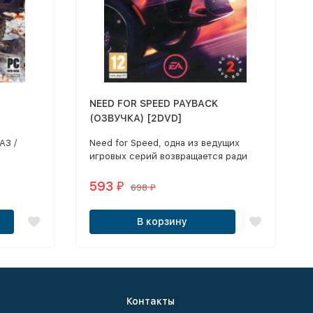
NEED FOR SPEED PAYBACK
(ОЗВУЧКА) [2DVD]
АЗ /
​Need for Speed, одна из ведущих
Я
игровых серий возвращается ради
ВСЕМИ
мести в новой Need for Speed
Payback.
593
₽
698
₽
В корзину
Контакты