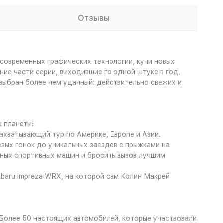
Отзывы
 современных графических технологии, кучи новых
ие части серии, выходившие го одной штуке в год,
выбран более чем удачный: действительно свежих и
к планеты!
хватывающий тур по Америке, Европе и Азии.
вых гонок до уникальных заездов с прыжками на
нных спортивных машин и бросить вызов лучшим
baru Impreza WRX, на которой сам Колин Макрей
 Более 50 настоящих автомобилей, которые участвовали