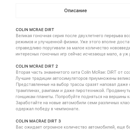
Описание
COLIN MCRAE DIRT
Великая гоночная серия после двухлетнего перерыва во
режимов и улучшенной физики. Уже этого вполне достат
справедливо поругивали за малое количество нововвед
интересных гоночных игр сейчас исчезающе мало, а уж
COLIN MCRAE DIRT 2
Вторая часть знаменитого хита Colin McRae: DiRT от соз
Лучшие традиции автосимуляторов приумножены великол
Представленные на выбор трассы сразят наповал даже 
трамплинах, рампами и даже пиротехникой. Продвинуты
гонщикам планеты. Попробуйте подняться на вершины ка
Заработайте на новые автомобили семи различных класс
одержал победу в чемпионате.
COLIN MACRAE DIRT 3
Вас ожидает огромное количество автомобилей, еще бо