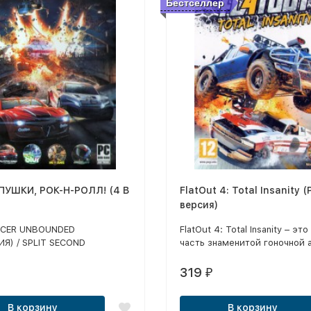
Бестселлер
ПУШКИ, РОК-Н-РОЛЛ! (4 В
FlatOut 4: Total Insanity 
версия)
ACER UNBOUNDED
FlatOut 4: Total Insanity – это
ИЯ) / SPLIT SECOND
часть знаменитой гоночной 
) / BLUR (ОЗВУЧКА) /
серии "FlatOut"! Вас ждут 20
2 (ОЗВУЧКА)
27 различных машин: масл-к
319
₽
внедорожники, фургоны с
мороженым… Выберите сво
В корзину
В корзину
Прочувствуйте безумие, ра