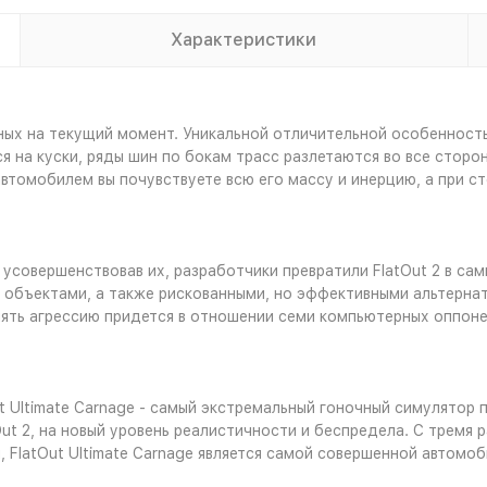
Характеристики
ых на текущий момент. Уникальной отличительной особенность
 на куски, ряды шин по бокам трасс разлетаются во все сторон
втомобилем вы почувствуете всю его массу и инерцию, а при с
 усовершенствовав их, разработчики превратили FlatOut 2 в са
 объектами, а также рискованными, но эффективными альтерна
лять агрессию придется в отношении семи компьютерных оппон
t Ultimate Carnage - самый экстремальный гоночный симулятор 
atOut 2, на новый уровень реалистичности и беспредела. С трем
FlatOut Ultimate Carnage является самой совершенной автомо