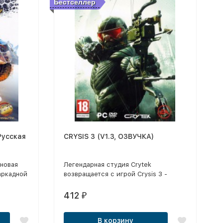
Бестселлер
(Русская
CRYSIS 3 (V1.3, ОЗВУЧКА)
 новая
Легендарная студия Crytek
аркадной
возвращается с игрой Crysis 3 -
 гонок и
главным шутером 2013 года!
ары,
Суперсолдат Пророк должен заново
412
₽
открыть в себе человечность и
е!
жестоко отомстить. Новый
В корзину
зрушайте
нанокостюм позволяет