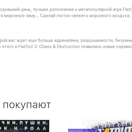
сегодняшний день, лучшее дополнение к мегапопулярной игре Fl
д, в морозную зиму... Сделай глоток свежего морозного воздух
торой вас ждет еще больше адреналина, разрушаемости, безумн
того в FlatOut 3: Chaos & Destruction появились новые соревн
 покупают