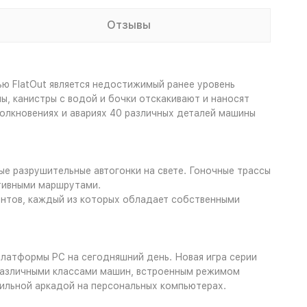
Отзывы
ю FlatOut является недостижимый ранее уровень
ы, канистры с водой и бочки отскакивают и наносят
толкновениях и авариях 40 различных деталей машины
мые разрушительные автогонки на свете. Гоночные трассы
тивными маршрутами.
ентов, каждый из которых обладает собственными
платформы PC на сегодняшний день. Новая игра серии
я различными классами машин, встроенным режимом
бильной аркадой на персональных компьютерах.