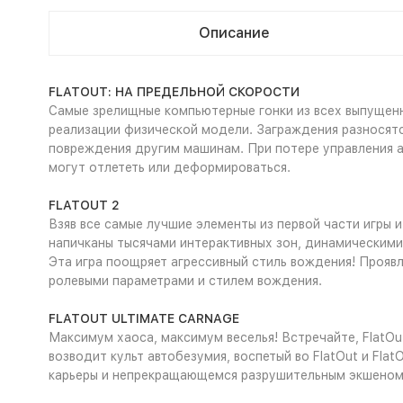
Описание
FLATOUT: НА ПРЕДЕЛЬНОЙ СКОРОСТИ
Самые зрелищные компьютерные гонки из всех выпущенн
реализации физической модели. Заграждения разносятся
повреждения другим машинам. При потере управления а
могут отлететь или деформироваться.
FLATOUT 2
Взяв все самые лучшие элементы из первой части игры и
напичканы тысячами интерактивных зон, динамическими
Эта игра поощряет агрессивный стиль вождения! Прояв
ролевыми параметрами и стилем вождения.
FLATOUT ULTIMATE CARNAGE
Максимум хаоса, максимум веселья! Встречайте, FlatOu
возводит культ автобезумия, воспетый во FlatOut и Fl
карьеры и непрекращающемся разрушительным экшеном, 