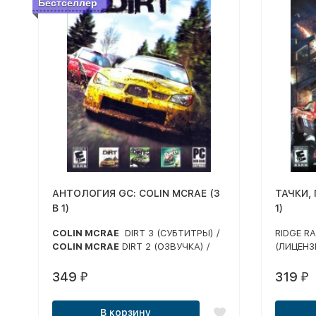
Бестселлер
АНТОЛОГИЯ GC: COLIN MCRAE (3
ТАЧКИ, 
В 1)
1)
COLIN MCRAE
DIRT 3 (СУБТИТРЫ) /
RIDGE R
COLIN MCRAE
DIRT 2 (ОЗВУЧКА) /
(ЛИЦЕНЗ
COLIN MCRAE
DIRT 1 (ОЗВУЧКА)
(ОЗВУЧКА
INSANE 
349
319
₽
₽
В корзину