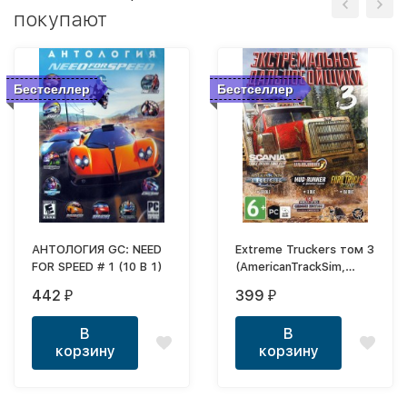
покупают
Бестселлер
Бестселлер
АНТОЛОГИЯ GC: NEED
Extreme Truckers том 3
FOR SPEED # 1 (10 В 1)
(AmericanTrackSim,
EUROTrackSim 2,
442
399
₽
₽
Spintires)
В
В
корзину
корзину