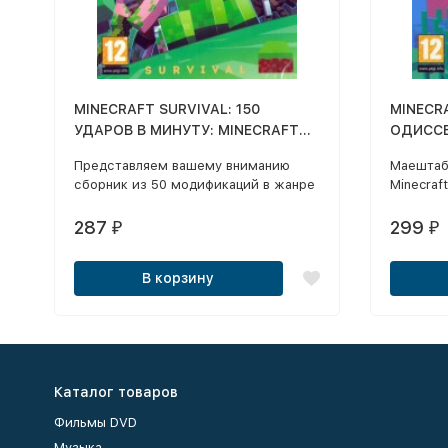
MINECRAFT SURVIVAL: 150
MINECR
УДАРОВ В МИНУТУ: MINECRAFT
ОДИССЕ
1.9 + СБОРНИК ИЗ 50 ИГР В
МОД НА
Представляем вашему вниманию
Маештаб
ЖАНРЕ ВЫЖИВАНИЕ + ВИДЕО 200
СЮЖЕТН
сборник из 50 модификаций в жанре
Minecraf
СЕКРЕТОВ MINECRAFT (50 В 1)
ГЕРОЯ,
«Выживание» на основе Minecraft
Вас жде
Т.Д.
версии 1.9, с предустановленными
множест
287
299
₽
₽
модами и текстурпаком.
броня и 
В корзину
Каталог товаров
Фильмы DVD
Музыка