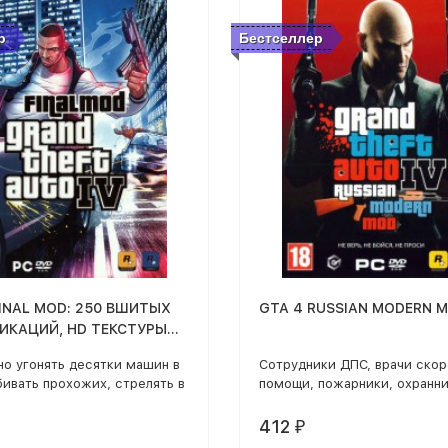
р
Бестселлер
FINAL MOD: 250 ВШИТЫХ
GTA 4 RUSSIAN MODERN 
КАЦИЙ, HD ТЕКСТУРЫ
ЕННАЯ ГРАФИКА), НОВЫЕ
о угонять десятки машин в
Сотрудники ДПС, врачи ско
 ОРУЖИЕ, ОДЕЖДА,
бивать прохожих, стрелять в
помощи, пожарники, охранни
ПОГОДЫ, ТЕЛЕПОРТАЦИИ
ток и зарабатывать деньги
ОМОН, спецназ - носят голо
же наркотиков? В какой
уборы и РОССИЙСКУЮ форм
412
₽
безнаказанно расстреляете
шевронами и погонами ново