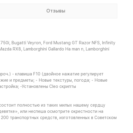
Отзывы
i, Bugatti Veyron, Ford Mustang GT Razor NFS, Infinity
azda RX8, Lamborghini Gallardo Ha man n, Lamborghini
роч.) - клавиша F10 (двойное нажатие регулирует
ие и предметы; - Новые текстуры, погода; - Новые
настройка; -Установлены Cleo скрипты
состоит полностью из таких милых нашему сердцу
евятке», или неспеша осмотрите окрестности на
 200 транспортных средств, изготовленных в Советском