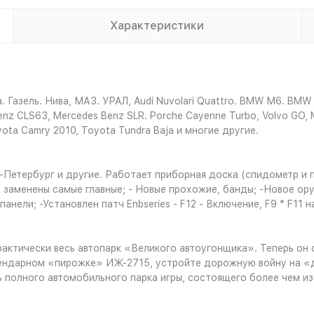
Характеристики
Газель. Нива, МАЗ. УРАЛ, Audi Nuvolari Quattro. BMW M6. BMW 750
Benz CLS63, Mercedes Benz SLR. Porche Cayenne Turbo, Volvo GO, M
yota Camry 2010, Toyota Tundra Baja и многие другие.
.-Петербург и другие. Работает приборная доска (спидометр и п
аменены самые главные; - Новые прохожие, банды; -Новое оруж
нели; -Установлен патч Enbseries - F12 - Включение, F9 * F11 
ктически весь автопарк «Великого автоугонщика». Теперь он 
гендарном «пирожке» ИЖ-2715, устройте дорожную войну на «д
 полного автомобильного парка игры, состоящего более чем из