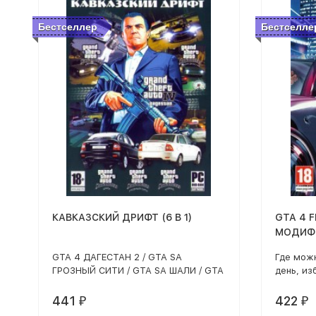
Бестселлер
Бестселле
КАВКАЗСКИЙ ДРИФТ (6 В 1)
GTA 4 
МОДИФИ
(УЛУЧШ
GTA 4 ДАГЕСТАН 2 / GTA SA
Где можн
ТАЧКИ,
ГРОЗНЫЙ СИТИ / GTA SA ШАЛИ / GTA
день, из
СМЕНА 
SA ХАСАВЮРТ / GTA SA ПРИОРА
проститу
И Т.Д.
ДАГЕСТАН / GTA SA КАВКАЗ
на прода
441
422
₽
₽
игре вы 