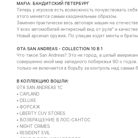
MAFIA: БАНДИТСКИЙ ПЕТЕРБУРГ
Теперь у игроков есть возможность почувствовать себя 
этого меняется самым каэдинальным образом.
Заменен практически весь автопарк машин на отечестве
У всех автомобилей интересный вид от руля" и качеств
Новый арсенал оружия. По улицам ездят менты и братки
GTA SAN ANDREAS - COLLECTION 10 В 1
Что такое San Andreas? Это не город, а целый американ
совершенно иной мир западного побережья 90-х годов. 
только не включается в борьбу за контроль над самым
В КОЛЛЕКЦИЮ ВОШЛИ:
GTA SAN ANDREAS 1C
• CAPLAND
• DELUXE
• ФОРСАЖ
• LIBERTY CUV STORES
• ВОЗВРАЩЕНИЕ В ЛОС-САНТОС
• NIGHT CRIMES
• RESIDENT EVIL