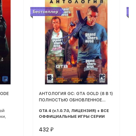
Бестселлер
Бе
MODE
АНТОЛОГИЯ GC: GTA GOLD (8 В 1)
ПОЛНОСТЬЮ ОБНОВЛЕННОЕ
ИЗДАНИЕ
рой
GTA 4 (v.1.0.7.0, ЛИЦЕНЗИЯ) + ВСЕ
ки,
ОФФИЦИАЛЬНЫЕ ИГРЫ СЕРИИ
вные
у с
432
₽
го