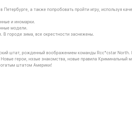
в Петербурге, а также попробовать пройти игру, используя кач
нные и иномарки.
енные модели.
. В городе зима, все окрестности заснежены.
ский штат, рожденный воображением команды Rcc*cstar North. П
Новые герои, нэзые знакомства, новые правила Криминальный ми
 богатым штатом Америки!