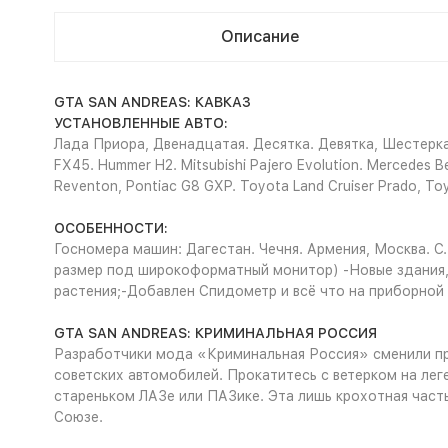
Описание
GTA SAN ANDREAS: КАВКАЗ
УСТАНОВЛЕННЫЕ АВТО:
Лада Приора, Двенадцатая. Десятка. Девятка, Шестерка. 
FX45. Hummer H2. Mitsubishi Pajero Evolution. Mercedes 
Reventon, Pontiac G8 GXP. Toyota Land Cruiser Prado, To
ОСОБЕННОСТИ:
Госномера машин: Дагестан. Чечня. Армения, Москва. С
размер под широкоформатный монитор) -Новые здания, з
растения;-Добавлен Спидометр и всё что на приборной па
GTA SAN ANDREAS: КРИМИНАЛЬНАЯ РОССИЯ
Разработчики мода «Криминальная Россия» сменили пра
советских автомобилей. Прокатитесь с ветерком на ле
стареньком ЛАЗе или ПАЗике. Эта лишь крохотная часть
Союзе.