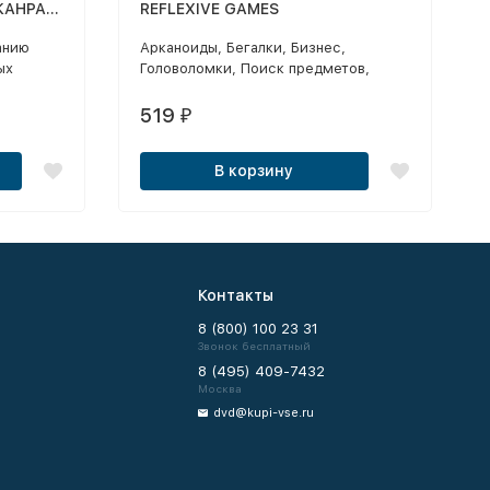
ЖАНРАХ:
REFLEXIVE GAMES
VIVAL,
анию
Арканоиды, Бегалки, Бизнес,
РОДА И
ых
Головоломки, Поиск предметов,
Parcour,
Стрелялки, Шарики, Reflexive Arcade
y.
Games
519
₽
В корзину
Контакты
8 (800) 100 23 31
Звонок бесплатный
8 (495) 409-7432
Москва
dvd@kupi-vse.ru