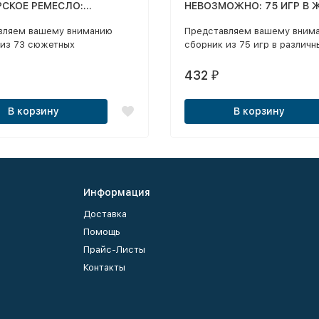
СКОЕ РЕМЕСЛО:
НЕВОЗМОЖНО: 75 ИГР В 
AFT: STORY MODE EPISODE
ADVENTURE, HORROR, SUR
вляем вашему вниманию
Представляем вашему вним
СБОРНИК ИЗ 73 СЮЖЕТНЫХ
ПАРКУР, МИНИ-ИГРЫ, ГО
 из 73 сюжетных
сборник из 75 игр в различн
ИКАЦИЙ НА ОСНОВЕ
Т.Д. (75 В 1)
аций в жанре «Adventure»,
жанрах: Adventure, Survival, 
ЕГО MINECRAFT 1.9 +
Minecraft Story Mode
Horror, Mini-Games, Builds-Cit
432
₽
200 СЕКРЕТОВ MINECRAFT
1 -5. Издание основано на
 версии 1.9.
В корзину
В корзину
Информация
Доставка
Помощь
Прайс-Листы
Контакты