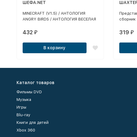
ШЕФА.NET
ШАХТЕР
MINECR
MINECRAFT (V1.5) / АНТОЛОГИЯ
Предста
1-5 + 
ANGRY BIRDS / АНТОЛОГИЯ ВЕСЕЛАЯ
сборник
МОДИФ
ФЕРМА / ZOMBIE PLANTS /
модифик
НОВЕЙШ
АНТОЛОГИЯ ZUMA / LUXOR /
включая 
432
319
₽
₽
ВИДЕО 
АНТОЛОГИЯ ALAWAR GAMES
эпизоды 
(74 В 1)
Minecraft
В корзину
Каталог товаров
Фильмы DVD
Музыка
Игры
Blu-ray
Книги для детей
Xbox 360