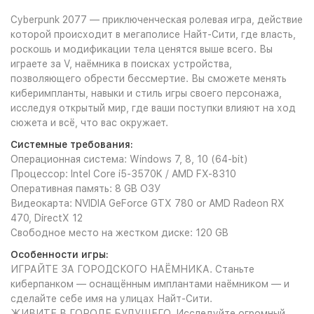
Cyberpunk 2077 — приключенческая ролевая игра, действие
которой происходит в мегаполисе Найт-Сити, где власть,
роскошь и модификации тела ценятся выше всего. Вы
играете за V, наёмника в поисках устройства,
позволяющего обрести бессмертие. Вы сможете менять
киберимпланты, навыки и стиль игры своего персонажа,
исследуя открытый мир, где ваши поступки влияют на ход
сюжета и всё, что вас окружает.
Системные требования:
Операционная система: Windows 7, 8, 10 (64-bit)
Процессор: Intel Core i5-3570K / AMD FX-8310
Оперативная память: 8 GB ОЗУ
Видеокарта: NVIDIA GeForce GTX 780 or AMD Radeon RX
470, DirectX 12
Свободное место на жестком диске: 120 GB
Особенности игры:
ИГРАЙТЕ ЗА ГОРОДСКОГО НАЁМНИКА. Станьте
киберпанком — оснащённым имплантами наёмником — и
сделайте себе имя на улицах Найт-Сити.
ЖИВИТЕ В ГОРОДЕ БУДУЩЕГО. Исследуйте огромный