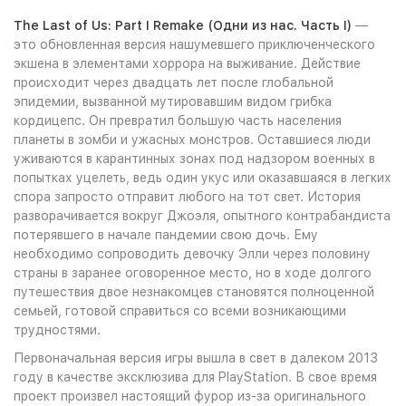
The Last of Us: Part I Remake (Одни из нас. Часть I)
—
это обновленная версия нашумевшего приключенческого
экшена в элементами хоррора на выживание. Действие
происходит через двадцать лет после глобальной
эпидемии, вызванной мутировавшим видом грибка
кордицепс. Он превратил большую часть населения
планеты в зомби и ужасных монстров. Оставшиеся люди
уживаются в карантинных зонах под надзором военных в
попытках уцелеть, ведь один укус или оказавшаяся в легких
спора запросто отправит любого на тот свет. История
разворачивается вокруг Джоэля, опытного контрабандиста
потерявшего в начале пандемии свою дочь. Ему
необходимо сопроводить девочку Элли через половину
страны в заранее оговоренное место, но в ходе долгого
путешествия двое незнакомцев становятся полноценной
семьей, готовой справиться со всеми возникающими
трудностями.
Первоначальная версия игры вышла в свет в далеком 2013
году в качестве эксклюзива для PlayStation. В свое время
проект произвел настоящий фурор из-за оригинального