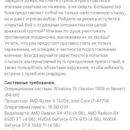
Зарядите ружье, наточите стрелы и приготовьтесь к
эпичным схваткам не на жизнь, а на смерть. Большинство
боев представляют собой не только ожесточенную стычку,
но и дают игрокам выбор. Пойдете на риски и вступите в
открытый бой с отдельным оппонентом или целой
вражеской группой? Или вам по душе уничтожать
противников поодиночке, выслеживая их из засады?
Учтите, что вам предстоит противостоять не только
зараженным, но и людям, в частности подготовленным
военным. Всегда изучайте окрестности в попытках
отыскать альтернативный путь преодоления препятствий, а
также пользуйтесь объектами окружения, чтобы избежать
встречи с пулей или снарядом.
Системные требования:
Операционная система: Windows 10 (Version 1909 or Newer)
(64-bit)
Процессор: AMD Ryzen 5 1500X, Intel Core i7-4770K
Оперативная память: 16 GB ОЗУ
Видеокарта: AMD Radeon RX 470 (4 GB), AMD Radeon RX
6500 XT (4 GB), NVIDIA GeForce GTX 970 (4 GB), NVIDIA
GeForce GTX 1050 Ti (4 GB)