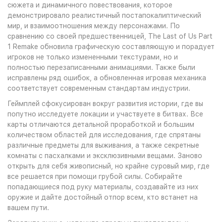
сюжета и динамичного повествования, которое
демонстрировало реалистичный постапокалиптический
мир, и взаимоотношения между персонажами. По
сравнению со своей предшественницей, The Last of Us Part
1 Remake обновила графическую составляющую и порадует
игроков не только измененными текстурами, но и
полностью перезаписанными анимациями. Также были
исправлены ряд ошибок, а обновленная игровая механика
соответствует современным стандартам индустрии.
Геймплей сфокусирован вокруг развития истории, где вы
попутно исследуете локации и участвуете в битвах. Все
карты отличаются детальной проработкой и большим
количеством областей для исследования, где спрятаны
различные предметы для выживания, а также секретные
комнаты с пасхалками и эксклюзивными вещами. Заново
открыть для себя живописный, но крайне суровый мир, где
все решается при помощи грубой силы. Собирайте
попадающиеся под руку материалы, создавайте из них
оружие и дайте достойный отпор всем, кто встанет на
вашем пути.