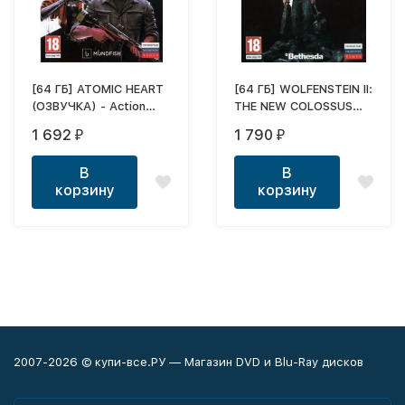
[64 ГБ] ATOMIC HEART
[64 ГБ] WOLFENSTEIN II:
(ОЗВУЧКА) - Action
THE NEW COLOSSUS
(Shooter) / 3D / 1st
(ОЗВУЧКА) - Action
1 692
1 790
₽
₽
Person - DVD BOX +
(Shooter) / 3D / 1st
флешка 64 ГБ -
Person - DVD BOX +
В
В
ВНИМАНИЕ! ЭТО
флешка 64 ГБ
корзину
корзину
ВЕРСИЯ ДЛЯ
РАЗРАБОТЧИКОВ ЗА
ЯНВАРЬ 2022!
ОФИЦИАЛЬНАЯ
РЕЛИЗНАЯ ВЕРСИЯ
ТОЛЬКО В ЛИЦЕНЗИИ
НА VkPLAY.RU.
ПРЕТЕНЗИИ НЕ
ПРИНИМАЮТСЯ!
2007-2026 © купи-все.РУ — Магазин DVD и Blu-Ray дисков