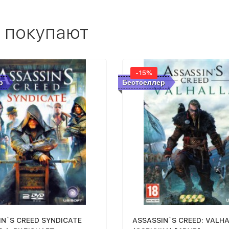
 покупают
-15%
р
Бестселлер
IN`S CREED SYNDICATE
ASSASSIN`S CREED: VALH