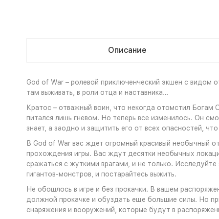
Описание
God of War – ролевой приключенческий экшен с видом о
там выживать, в роли отца и наставника…
Кратос – отважный воин, что некогда отомстил Богам О
питался лишь гневом. Но теперь все изменилось. Он смог
знает, а заодно и защитить его от всех опасностей, чт
В God of War вас ждет огромный красивый необычный о
прохождения игры. Вас ждут десятки необычных локаций
сражаться с жуткими врагами, и не только. Исследуйте 
гигантов-монстров, и постарайтесь выжить.
Не обошлось в игре и без прокачки. В вашем распоряже
должной прокачке и обуздать еще большие силы. Но при
снаряжения и вооружений, которые будут в распоряжени