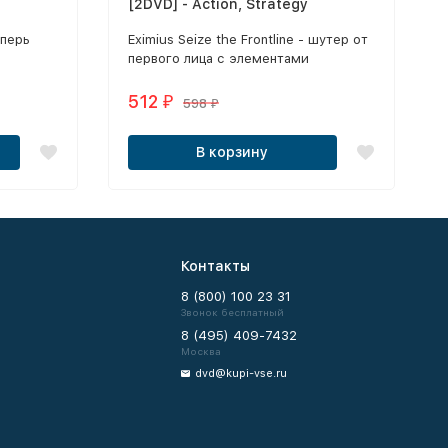
[2DVD] - Action, Strategy
еперь
Eximius Seize the Frontline - шутер от
первого лица с элементами
стратегии в реальном времени.
512
₽
598
₽
В корзину
Контакты
8 (800) 100 23 31
Звонок бесплатный
8 (495) 409-7432
Москва
dvd@kupi-vse.ru