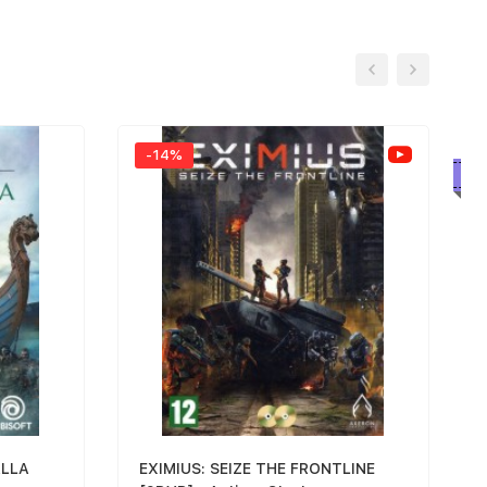
-14%
Бе
ALLA
EXIMIUS: SEIZE THE FRONTLINE