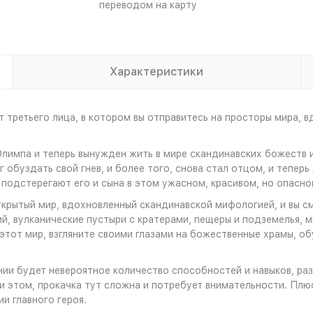
переводом на карту
Характеристики
т третьего лица, в котором вы отправитесь на просторы мира, 
лимпа и теперь вынужден жить в мире скандинавских божеств и
 обуздать свой гнев, и более того, снова стал отцом, и теперь
о подстерегают его и сына в этом ужасном, красивом, но опасн
ткрытый мир, вдохновленный скандинавской мифологией, и вы с
, вулканические пустыри с кратерами, пещеры и подземелья, м
этот мир, взгляните своими глазами на божественные храмы, обу
нии будет невероятное количество способностей и навыков, раз
 этом, прокачка тут сложна и потребует внимательности. Плюс 
и главного героя.