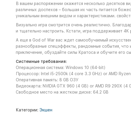
В вашем распоряжении окажется несколько десятков ви
различных доспехов – большая их часть питается божес
уникальным внешним видом и характеристиками. свойст
Визуально игра смотрится очень реалистично. Благода
и тщательно настроить. Кстати, игра поддерживает 4K 
А еще в God of War вас ждет самообучаемый искусствен
разнообразные спецэффекты, рандомные события, что и
приключение, обуздайте силы Кратоса и обучите его сын
Системные требования:
Операционная система: Windows 10 (64-bit)
Процессор: Intel i5-2500k (4 core 3.3 GHz) or AMD Ryzen
Оперативная память: 8 GB ОЗУ
Видеокарта: NVIDIA GTX 960 (4 GB) or AMD R9 290X (4 
Свободное место на жестком диске: 64.2 GB
Категории:
Экшен