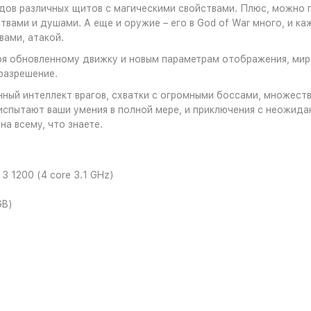
дов различных щитов с магическими свойствами. Плюс, можно 
твами и душами. А еще и оружие – его в God of War много, и к
вами, атакой.
ря обновленному движку и новым параметрам отображения, мир
разрешение.
ный интеллект врагов, схватки с огромными боссами, множеств
спытают ваши умения в полной мере, и приключения с неожида
а всему, что знаете.
 3 1200 (4 core 3.1 GHz)
GB)