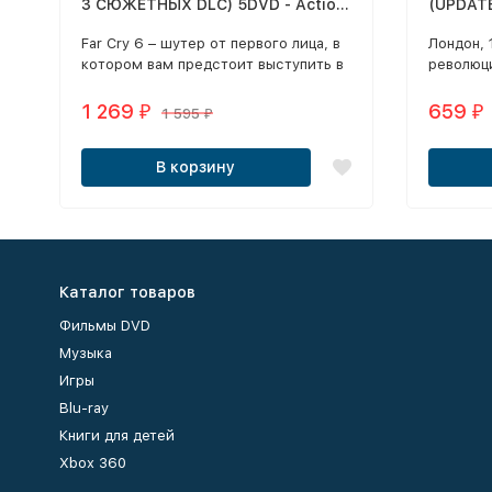
3 СЮЖЕТНЫХ DLC) 5DVD - Action
(UPDAT
/ Open World / 1st Person
ДОПОЛ
Far Cry 6 – шутер от первого лица, в
Лондон, 
МАХАРА
котором вам предстоит выступить в
революци
ОЗВУЧК
роли Дани Рохаса, противостоящего
изобрет
безжалостному диктатору.
техноло
1 269
659
₽
₽
1 595
₽
миллион
В корзину
Каталог товаров
Фильмы DVD
Музыка
Игры
Blu-ray
Книги для детей
Xbox 360