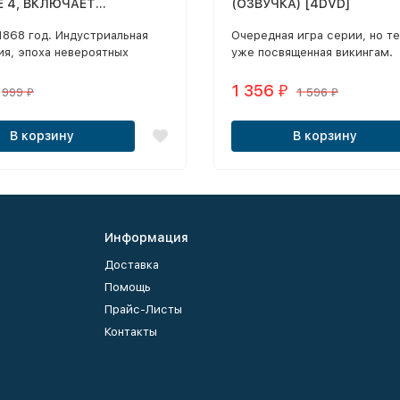
E 4, ВКЛЮЧАЕТ
(ОЗВУЧКА) [4DVD]
НЕНИЕ "ПОСЛЕДНИЙ
1868 год. Индустриальная
Очередная игра серии, но т
ДЖА" (10 МИССИЙ),
я, эпоха невероятных
уже посвященная викингам.
А) [2DVD]
ений. Немыслимые ранее
гии меняют жизнь
1 356
₽
999
1 596
₽
₽
ов.
В корзину
В корзину
Информация
Доставка
Помощь
Прайс-Листы
Контакты