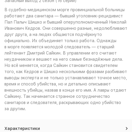
Запасный выход 2 сезон (16 серии)
В судебно-медицинском морге провинциальной больницы
работают два санитара — бывший уголовник-рецидивист
Пал Палыч Шишко и бывший оперуполномоченный Николай
Иванович Кедров. Они совершенно разные, недолюбливают
друг друга, а на людях общаются подчёркнуто
официально. Их объединяет только работа. Однажды
в морге появляется молодой следователь — старший
лейтенант Дмитрий Сайкин. В управлении его считают
неудачником и вешают на него самые безнадёжные дела.
Но всё меняется, когда Сайкин становится свидетелем
того, как Кедров и Шишко несколькими фразами разбивают
выводы эксперта и не только устанавливают точное место,
время и способ убийства, но и детально описывают
внешность убийцы, назвав в конце его имя. А лавры отдают
Сайкину. Так начинается странное сотрудничество
санитаров и следователя, раскрывающих одно убийство
за другим.
Характеристики