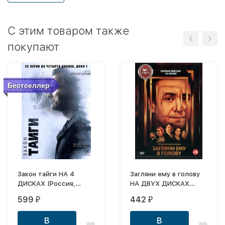
C этим товаром также
покупают
Бестселлер
Закон тайги НА 4
Загляни ему в голову
ДИСКАХ (Россия,
НА ДВУХ ДИСКАХ
2024, полная версия,
(Россия, 2024, полная
599
442
₽
₽
32 серии)
версия, 16 серий)
В
В