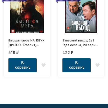
Высшая мера НА ДВУХ
Запасный выход 2в1
ДИСКАХ (Россия,
(два сезона, 20 серий,
2022, полная версия,
полная версия)
519
422
₽
₽
12 серий)
В
В
корзину
корзину