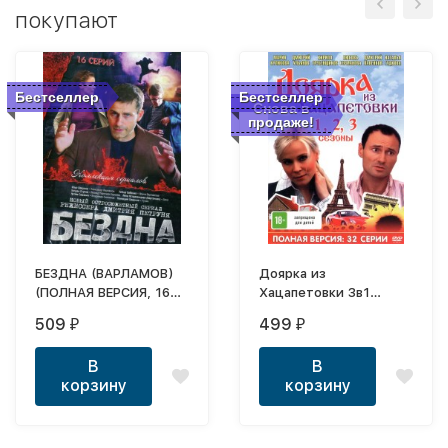
покупают
Бестселлер
Бестселлер
Снова в
продаже!
БЕЗДНА (ВАРЛАМОВ)
Доярка из
(ПОЛНАЯ ВЕРСИЯ, 16
Хацапетовки 3в1
СЕРИЙ)
(Россия, 2006-2011,
509
499
₽
₽
полная версия, 3
сезона, 32 серии)
В
В
корзину
корзину