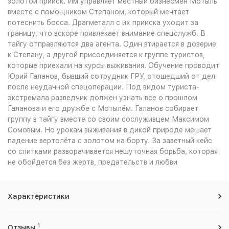
золотой прииск. Им управляет местный бизнесмен Мотыль
вместе с помощником Степаном, который мечтает
потеснить босса. Драгметалл с их прииска уходит за
границу, что вскоре привлекает внимание спецслужб. В
тайгу отправляются два агента. Один втирается в доверие
к Степану, а другой присоединяется к группе туристов,
которые приехали на курсы выживания. Обучение проводит
Юрий Галанов, бывший сотрудник ГРУ, отошедший от дел
после неудачной спецоперации. Под видом туриста-
экстремала разведчик должен узнать все о прошлом
Галанова и его дружбе с Мотылём. Галанов собирает
группу в тайгу вместе со своим сослуживцем Максимом
Сомовым. Но урокам выживания в дикой природе мешает
падение вертолёта с золотом на борту. За заветный кейс
со слитками разворачивается нешуточная борьба, которая
не обойдется без жертв, предательств и любви
Характеристики
1
Отзывы