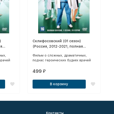
)
Склифосовский (01 сезон)
ая
(Россия, 2012-2021, полная
версия, 24 серии)
ных,
Фильм о сложных, драматичных,
врачей
подчас героических буднях врачей
помощи
главного института скорой помощи
х работа
— знаменитого «Склифа». Их работа
499
₽
 каждый
— испытание на прочность, каждый
ую
день они дают кому-то вторую
В корзину
жизнь…
Контакты