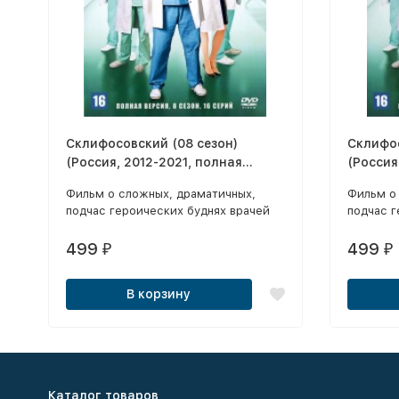
Склифосовский (08 сезон)
Склифос
(Россия, 2012-2021, полная
(Россия
версия, 16 серий)
версия,
Фильм о сложных, драматичных,
Фильм о
подчас героических буднях врачей
подчас г
главного института скорой помощи –
главного
знаменитого «Склифа».
знамени
499
499
₽
₽
В корзину
Каталог товаров