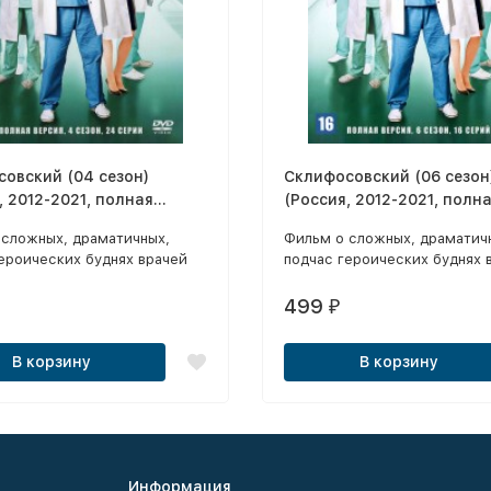
овский (04 сезон)
Склифосовский (06 сезон
, 2012-2021, полная
(Россия, 2012-2021, полн
 24 серии)
версия, 16 серий)
 сложных, драматичных,
Фильм о сложных, драматич
ероических буднях врачей
подчас героических буднях 
 института скорой помощи –
главного института скорой 
того «Склифа».
— знаменитого «Склифа». И
499
₽
— испытание на прочность,
день они дают кому-то втор
В корзину
В корзину
жизнь…
Информация