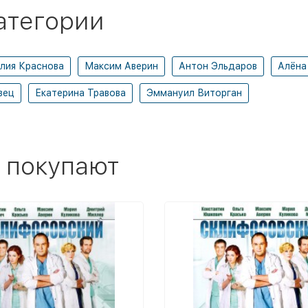
атегории
лия Краснова
Максим Аверин
Антон Эльдаров
Алёна
вец
Екатерина Травова
Эммануил Виторган
 покупают