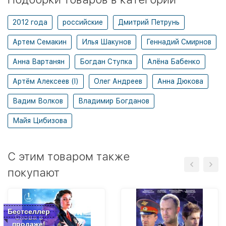
2012 года
российские
Дмитрий Петрунь
Артем Семакин
Илья Шакунов
Геннадий Смирнов
Анна Вартанян
Богдан Ступка
Алёна Бабенко
Артём Алексеев (I)
Олег Андреев
Анна Дюкова
Вадим Волков
Владимир Богданов
Майя Цибизова
C этим товаром также
покупают
Бестселлер
Снова в
продаже!