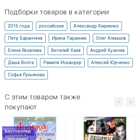
Подборки товаров в категории
2015 года
российские
Александр Кириенко
Петр Баранчеев
Ирина Таранник
Олег Алмазов
Елена Яковлева
Виталий Хаев
Андрей Кузичев
Даша Волга
Рамиля Искандер
Алексей Юрченко
Софья Лукьянова
C этим товаром также
покупают
Бестселлер
Снова в
продаже!