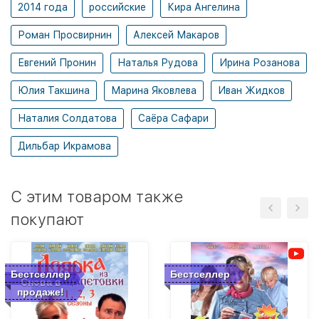
2014 года
российские
Кира Ангелина
Роман Просвирнин
Алексей Макаров
Евгений Пронин
Наталья Рудова
Ирина Розанова
Юлия Такшина
Марина Яковлева
Иван Жидков
Наталия Солдатова
Саёра Сафари
Дильбар Икрамова
C этим товаром также
покупают
Бестселлер
Бестселлер
Снова в
продаже!