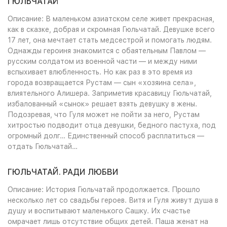
ГЮЛЬЧАТАЙ
Описание: В маленьком азиатском селе живет прекрасная,
как в сказке, добрая и скромная Гюльчатай. Девушке всего
17 лет, она мечтает стать медсестрой и помогать людям.
Однажды героиня знакомится с обаятельным Павлом —
русским солдатом из военной части — и между ними
вспыхивает влюбленность. Но как раз в это время из
города возвращается Рустам — сын «хозяина села»,
влиятельного Алишера. Заприметив красавицу Гюльчатай,
избалованный «сынок» решает взять девушку в жены.
Подозревая, что Гуля может не пойти за него, Рустам
хитростью подводит отца девушки, бедного пастуха, под
огромный долг… Единственный способ расплатиться —
отдать Гюльчатай…
ГЮЛЬЧАТАЙ. РАДИ ЛЮБВИ
Описание: История Гюльчатай продолжается. Прошло
несколько лет со свадьбы героев. Витя и Гуля живут душа в
душу и воспитывают маленького Сашку. Их счастье
омрачает лишь отсутствие общих детей. Паша женат на