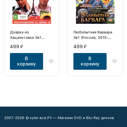
Доярка из
Любопытная Варвара
Хацапетовки 3в1
3в1 (Россия, 2015-
(Россия, 2006-2011,
2017, полная версия, 3
499
499
₽
₽
полная версия, 3
сезона, 24 серии)
сезона, 32 серии)
В
В
корзину
корзину
2007-2026 © купи-все.РУ — Магазин DVD и Blu-Ray дисков