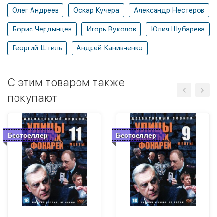
Олег Андреев
Оскар Кучера
Александр Нестеров
Борис Чердынцев
Игорь Вуколов
Юлия Шубарева
Георгий Штиль
Андрей Канивченко
C этим товаром также
покупают
Бестселлер
Бестселлер