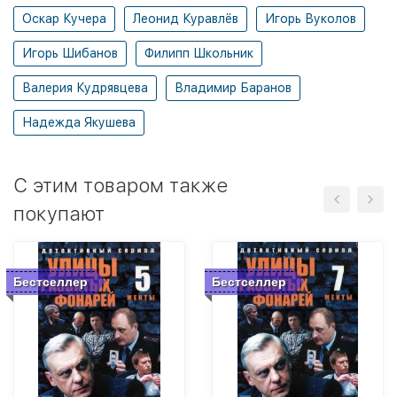
Оскар Кучера
Леонид Куравлёв
Игорь Вуколов
Игорь Шибанов
Филипп Школьник
Валерия Кудрявцева
Владимир Баранов
Надежда Якушева
C этим товаром также
покупают
Бестселлер
Бестселлер