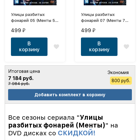
Улицы разбитых
Улицы разбитых
фонарей 05 (Менты 5)
фонарей 07 (Менты 7)
(Россия, 2004, полная
(Россия, 2006, полная
499
499
₽
₽
версия, 26 серий)
версия, 26 серий)
В
В
корзину
корзину
Итоговая цена
Экономия
7 184 руб.
800 руб.
7 984 руб.
Добавить комплект в корзину
Все сезоны сериала "
Улицы
разбитых фонарей (Менты)
" на
DVD дисках со
СКИДКОЙ!