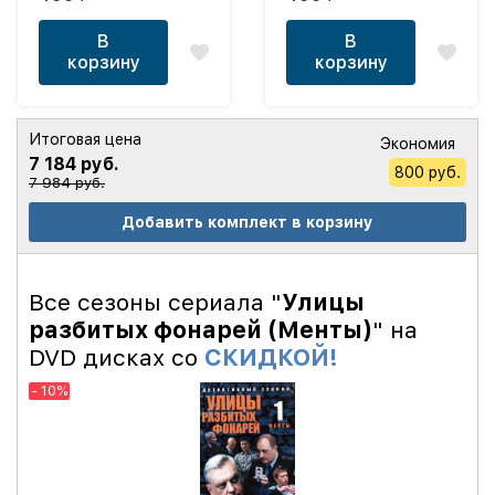
версия, 31 серия)
версия, 26 серий)
В
В
корзину
корзину
Итоговая цена
Экономия
7 184 руб.
800 руб.
7 984 руб.
Добавить комплект в корзину
Все сезоны сериала "
Улицы
разбитых фонарей (Менты)
" на
DVD дисках со
СКИДКОЙ!
- 10%