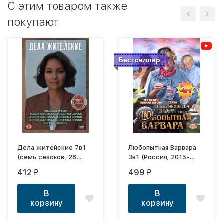
C этим товаром также
покупают
Бестселлер
Дела житейские 7в1
Любопытная Варвара
(семь сезонов, 28
3в1 (Россия, 2015-
серий, полная версия)
2017, полная версия, 3
412
499
₽
₽
сезона, 24 серии)
В
В
корзину
корзину