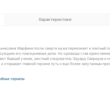
Характеристики
енисовна Марфина после смерти мужа переезжает в элитный пос
бсуждали его повседневные дела. Но однажды став единственн
гают бывший ученик, местный следователь Эдуард Свиридов и н
 и открывает главной героине путь к еще более запутанным пре
ийные сериалы