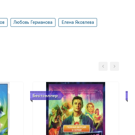
ов
Любовь Германова
Елена Яковлева
Бестселлер
Бе