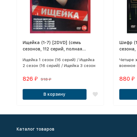
Ищейка (1-7) [2DVD] (семь
Шифр (1
сезонов, 112 серий, полная
сезона,
версия)
Ищейка 1 сезон (16 серий) / Ищейка
Четыре 
2 сезон (16 серий) / Ищейка 3 сезон
военное 
(16 серий) / Ищейка 4 сезон (1 - 8
спецотде
серии) / Ищейка 4 сезон (9 - 16
чтобы в
826
880
₽
₽
918
₽
серии) / Ищейка 5 сезон (16 серий) /
помогат
Ищейка 6 сезон (16 серий) / Ищейка
особо за
В корзину
7 сезон (16 серий)
Каталог товаров