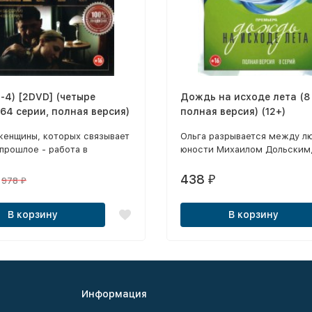
-4) [2DVD] (четыре
Дождь на исходе лета (8
 64 серии, полная версия)
полная версия) (12+)
женщины, которых связывает
Ольга разрывается между л
прошлое - работа в
юности Михаилом Дольским,
ле ГРУ - сходятся вновь,
женатым на Людмиле, и му
ести расследования и
Александром, талантливейш
438
₽
978
₽
ь следственным органам в
кардиохирургом.
путанных делах.
В корзину
В корзину
Информация