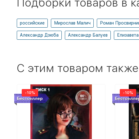
Подборки товаров в к
российские
Мирослав Малич
Роман Просвирни
Александр Дзюба
Александр Балуев
Елизавета
C этим товаром также
-10%
-10%
Бестселлер
Бестселле