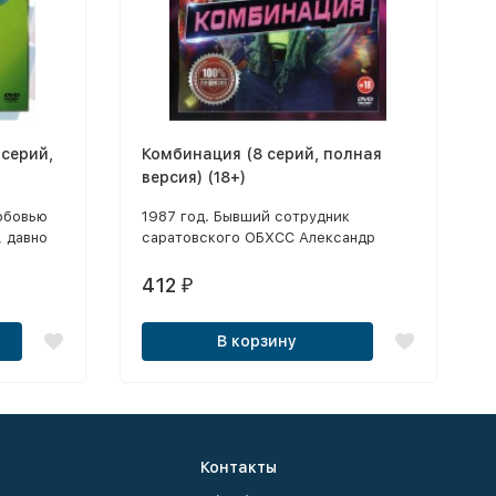
 серий,
Комбинация (8 серий, полная
версия) (18+)
юбовью
1987 год. Бывший сотрудник
 давно
саратовского ОБХСС Александр
жем
Шишинин после рождения дочери
им
решает круто изменить свою жизнь
412
₽
и заняться тем, о чем всегда мечтал,
— продюсировать музыкальную
В корзину
группу.
Контакты