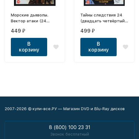
Морские дьяволы.
Тайны следствия 24
Вектор атаки (24
(двадцать четвёртый
серии, полная версия)
сезон, 16 серий,
449
499
₽
₽
(16+)
полная верися) (16+)
В
В
корзину
корзину
2007-2026 © купи-все.РУ — Магазин DVD и Blu-Ray дисков
8 (800) 100 23 31
Звонок бесплатный