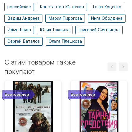
российские
Константин Юшкевич
Гоша Куценко
Вадим Андреев
Мария Пирогова
Инга Оболдина
Илья Шляга
Юлия Такшина
Григорий Сиятвинда
Сергей Баталов
Ольга Плешкова
C этим товаром также
покупают
Бестселлер
Бестселлер