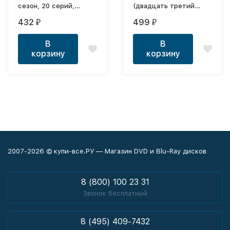
сезон, 20 серий,
(двадцать третий
полная версия) (16+)
сезон, 16 серий,
432
499
₽
₽
полная верися) (16+)
В
В
корзину
корзину
2007-2026 © купи-все.РУ — Магазин DVD и Blu-Ray дисков
8 (800) 100 23 31
Звонок бесплатный
8 (495) 409-7432