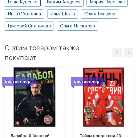
Гоша Куценко
Вадим Андреев
Мария Пирогова
Инга Оболдина
Илья Шляга
Юлия Такшина
Григорий Сиятвинда
Ольга Плешкова
C этим товаром также
покупают
Бестселлер
Бестселлер
Балабол 6 (шестой
Тайны следствия 23