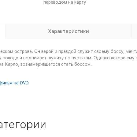
переводом на карту
Характеристики
ском острове. Он верой и правдой служит своему боссу, мечта
 поводу и поднимает шумиху по пустякам. Однако вскоре ему 
ча Карло, вознамерившегося стать боссом.
фильм на DVD
атегории