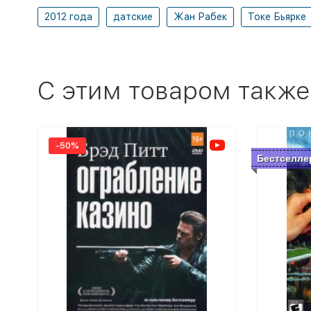
2012 года
датские
Жан Рабек
Токе Бьярке
C этим товаром также
-50%
Бестселле