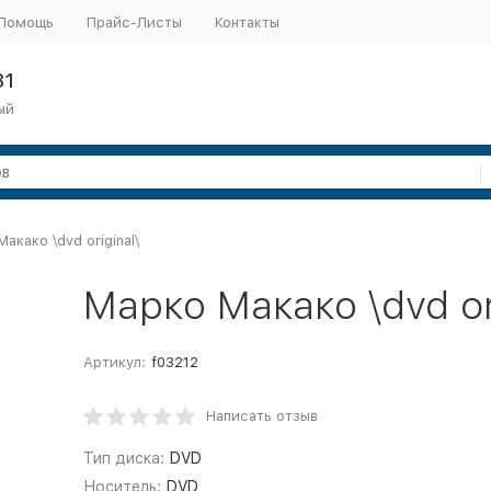
Помощь
Прайс-Листы
Контакты
31
ый
акако \dvd original\
Марко Макако \dvd or
Артикул:
f03212
Написать отзыв
Тип диска:
DVD
Носитель:
DVD