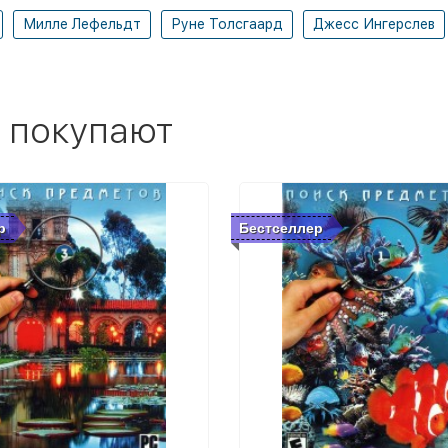
Милле Лефельдт
Руне Толсгаард
Джесс Ингерслев
 покупают
р
Бестселлер