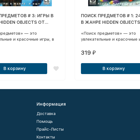
ПРЕДМЕТОВ # 3: ИГРЫ В
ПОИСК ПРЕДМЕТОВ # 1: 2
HIDDEN OBJECTS ОТ
В ЖАНРЕ HIDDEN OBJECTS
 GAMES
ALAWAR И NEVOSOFT GA
предметов» — это
«Поиск предметов» — это
льные и красочные игры, в
увлекательные и красочные и
 вам необходимо найти на
которых вам необходимо най
хорошо замаскированные
экране хорошо замаскирова
319
₽
ы.
предметы.
В корзину
В корзину
Информация
Доставка
Помощь
Прайс-Листы
Контакты