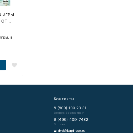
4 ИГРЫ
 ОТ
MES
гры, в
ти на
нные
Контакты
8 (800) 100 23 31
Звонок бесплатный
8 (495) 409-7432
Москва
dvd@kupi-vse.ru