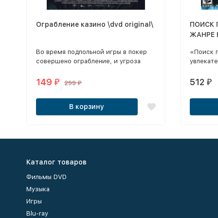
Ограбление казино \dvd original\
ПОИСК 
ЖАНРЕ 
ALAWAR
Во время подпольной игры в покер
«Поиск 
совершено ограбление, и угроза
увлекате
повисла над всем воровским
которых
сообществом.
экране 
149
512
₽
₽
299
₽
предмет
В корзину
Каталог товаров
Фильмы DVD
Музыка
Игры
Blu-ray