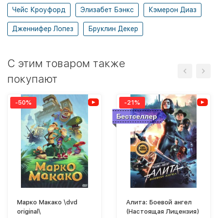
Чейс Кроуфорд
Элизабет Бэнкс
Кэмерон Диаз
Дженнифер Лопез
Бруклин Декер
C этим товаром также
покупают
-50%
-21%
Бестселлер
Марко Макако \dvd
Алита: Боевой ангел
original\
(Настоящая Лицензия)