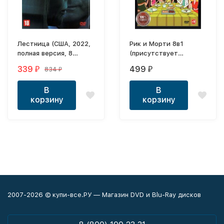
Лестница (США, 2022,
Рик и Морти 8в1
полная версия, 8
(присутствует
серий)
ненормативная
339
499
834
₽
₽
₽
лексика (18+), восемь
сезонов, 81 серия,
В
В
полная версия)
корзину
корзину
2007-2026 © купи-все.РУ — Магазин DVD и Blu-Ray дисков