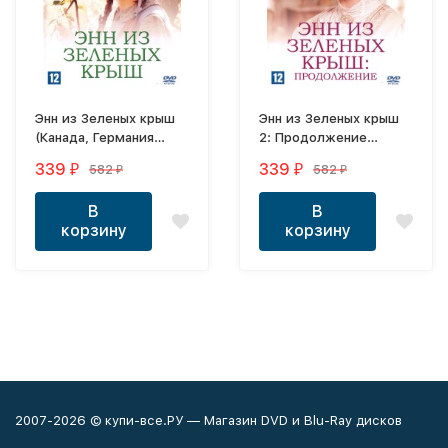
Энн из Зеленых крыш
Энн из Зеленых крыш
(Канада, Германия
2: Продолжение
(ФРГ), США, 1985)
(Канада, США,
339
339
582
582
₽
₽
₽
₽
перевод закадровый
Великобритания, 1987)
перевод закадровый
В
В
корзину
корзину
2007-2026 © купи-все.РУ — Магазин DVD и Blu-Ray дисков