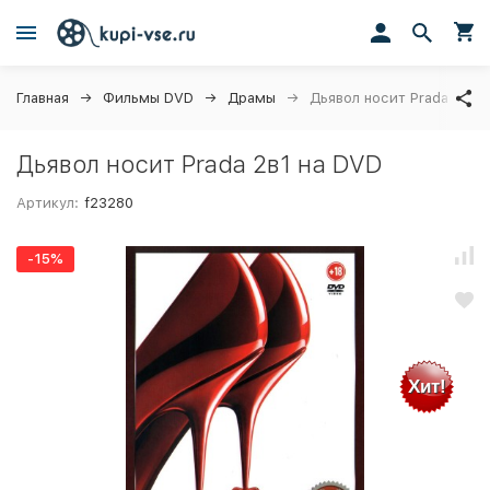
Главная
Фильмы DVD
Драмы
Дьявол носит Prada 2в1
Дьявол носит Prada 2в1 на DVD
Артикул:
f23280
-15%
Хит!