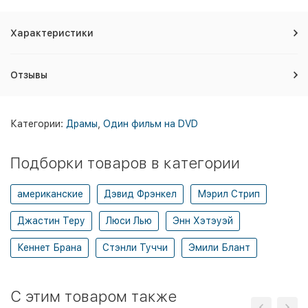
Характеристики
Отзывы
Категории:
Драмы
,
Один фильм на DVD
Подборки товаров в категории
американские
Дэвид Фрэнкел
Мэрил Стрип
Джастин Теру
Люси Лью
Энн Хэтэуэй
Кеннет Брана
Стэнли Туччи
Эмили Блант
C этим товаром также