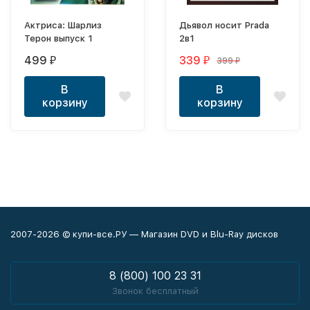
Актриса: Шарлиз
Дьявол носит Prada
Терон выпуск 1
2в1
499
339
399
₽
₽
₽
В
В
корзину
корзину
2007-2026 © купи-все.РУ — Магазин DVD и Blu-Ray дисков
8 (800) 100 23 31
Звонок бесплатный