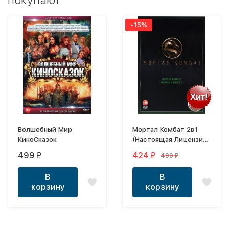
покупают
-15%
Хит!
Волшебный Мир
Мортал Комбат 2в1
КиноСказок
(Настоящая Лицензия
(18+)
499
424
499
₽
₽
₽
В
В
корзину
корзину