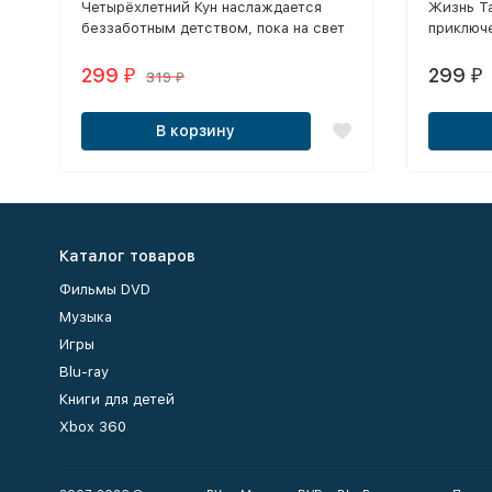
Четырёхлетний Кун наслаждается
Жизнь Т
беззаботным детством, пока на свет
приключе
не появляется его маленькая сестра
Мирай.
299
299
₽
₽
319
₽
В корзину
Каталог товаров
Фильмы DVD
Музыка
Игры
Blu-ray
Книги для детей
Xbox 360