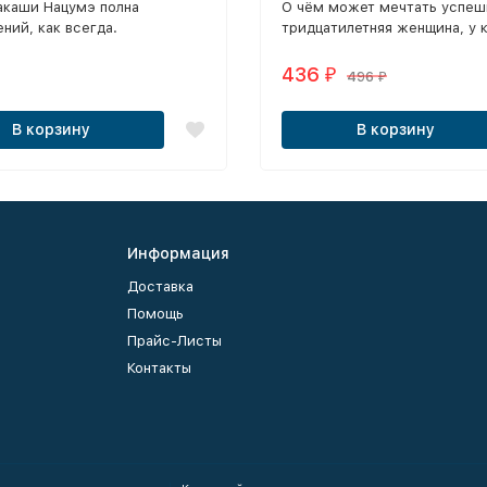
акаши Нацумэ полна
​О чём может мечтать успеш
эп.1-12 из 12 (Blend S 2018
ний, как всегда.
тридцатилетняя женщина, у 
есть работа, но нет молодог
человека?
436
₽
496
₽
В корзину
В корзину
Информация
Доставка
Помощь
Прайс-Листы
Контакты