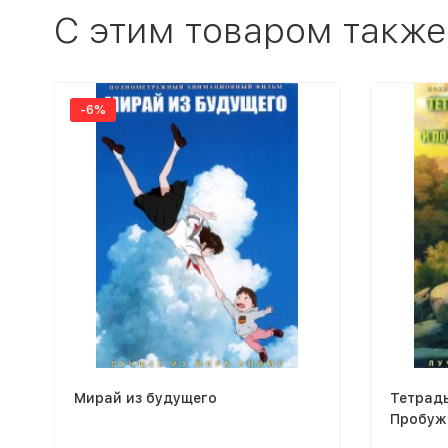
C этим товаром также
-6%
Мирай из будущего
Тетрад
Пробуж
подозр