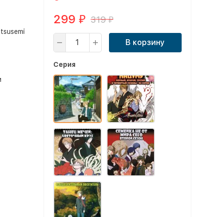
299
319
₽
₽
Utsusemi
В корзину
Серия
и