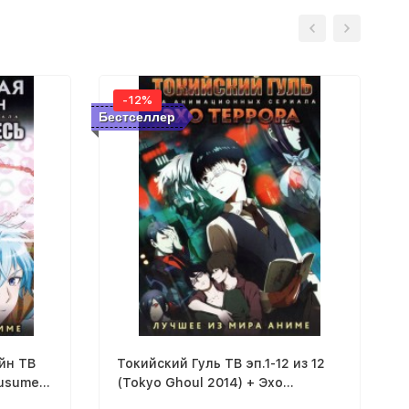
-12%
Бестселлер
йн ТВ
Токийский Гуль ТВ эп.1-12 из 12
Susume
(Tokyo Ghoul 2014) + Эхо
 ТВ
террора ТВ эп.1-11 из 11 (Terror in