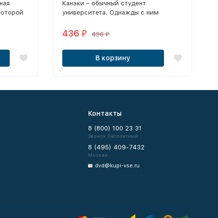
ная
Канэки – обычный студент
)
Resonance 2014)
которой
университета. Однажды с ним
о
случается беда, парень попадает в
больницу.
436
₽
496
₽
В корзину
Контакты
8 (800) 100 23 31
Звонок бесплатный
8 (495) 409-7432
Москва
dvd@kupi-vse.ru