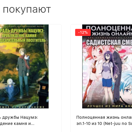
 покупают
-12%
ь дружбы Нацумэ:
Полноценная жизнь онла
дение камня и
эп.1-10 из 10 (Net-juu no 
ительный посетитель
2018) + Садистская смесь