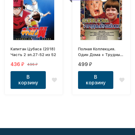
Капитан Цубаса (2018)
Полная Коллекция.
Часть 2 эп.27-52 из 52
Один Дома + Трудный
ребенок (8в1)
436
499
496
₽
₽
₽
В
В
корзину
корзину