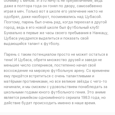
обнимку с мячом. И это ничуть не преувеличение, ведь
даже в полтора года он гонял по двору, самозабвенно
играя в мяч. Только вот в школе его увлечение никто не
одобрял, даже наоборот, посмеивались над Цубасой.
Поэтому, парень был очень рад, когда переехал в другой
город, ведь в его новой школе был футбольный клуб!
Буквально в первые же часы своего пребывания в Нанкацу,
Цубаса умудрился выделиться и показать свой
выдающийся талант к футболу.
Парень с таким потенциалом просто не может остаться в
тени! И Цубаса, обретя множество друзей и заведя не
меньшее число соперников, постепенно начал своё
восхождение на мировую футбольную арену. Со временем
ему придётся встретиться с очень талантливыми и
матёрыми противниками, но все великие звёзды с чего-то
начинали, и мы сможем с удовольствием понаблюдать за
школьными годами юного футбольного гения. Это аниме
является римейком одноимённого сериала 1983 года, но
действие будет происходить именно в наше время.