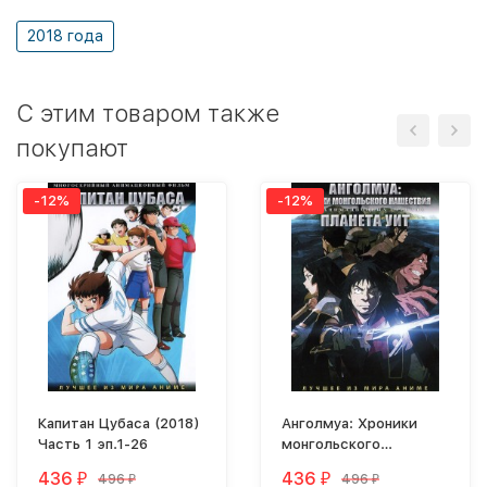
2018 года
C этим товаром также
покупают
-12%
-12%
Капитан Цубаса (2018)
Анголмуа: Хроники
Часть 1 эп.1-26
монгольского
нашествия + Планета
436
436
496
496
₽
₽
₽
₽
Уит