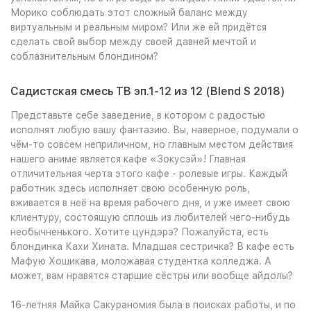
Морико соблюдать этот сложный баланс между
виртуальным и реальным миром? Или же ей придётся
сделать свой выбор между своей давней мечтой и
соблазнительным блондином?
Садистская смесь ТВ эп.1-12 из 12 (Blend S 2018)
Представьте себе заведение, в котором с радостью
исполнят любую вашу фантазию. Вы, наверное, подумали о
чём-то совсем неприличном, но главным местом действия
нашего аниме является кафе «Зокусэй»! Главная
отличительная черта этого кафе - ролевые игры. Каждый
работник здесь исполняет свою особенную роль,
вживается в неё на время рабочего дня, и уже имеет свою
клиентуру, состоящую сплошь из любителей чего-нибудь
необычненького. Хотите цундэрэ? Пожалуйста, есть
блондинка Кахи Хината. Младшая сестричка? В кафе есть
Мафую Хошикава, моложавая студентка колледжа. А
может, вам нравятся старшие сёстры или вообще айдолы?
16-летняя Майка Сакураномия была в поисках работы, и по