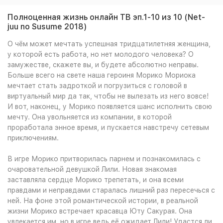
Полноценная жизнь онлайн ТВ эп.1-10 из 10 (Net-
juu no Susume 2018)
О чём может мечтать успешная тридцатилетняя женщина,
у которой есть работа, но нет молодого человека? О
замужестве, скажете вы, и будете абсолютно неправы.
Больше всего на свете наша героиня Морико Мориока
мечтает стать задроткой и погрузиться с головой в
виртуальный мир да так, чтобы не вылезать из него вовсе!
И вот, наконец, у Морико появляется шанс исполнить свою
мечту. Она увольняется из компании, в которой
проработала энное время, и пускается навстречу сетевым
приключениям.
В игре Морико притворилась парнем и познакомилась с
очаровательной девушкой Лили. Новая знакомая
заставляла сердце Морико трепетать, и она всеми
правдами и неправдами старалась лишний раз пересечься с
ней. На фоне этой романтической истории, в реальной
жизни Морико встречает красавца Юту Сакурая. Она
увлекается им, но в игре ведь её ожидает Лили! Удастся ли