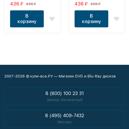
Весы Нил Адмирари
436
436
496
496
₽
₽
₽
₽
В
В
корзину
корзину
2007-2026 © купи-все.РУ — Магазин DVD и Blu-Ray дисков
8 (800) 100 23 31
Звонок бесплатный
8 (495) 409-7432
Москва