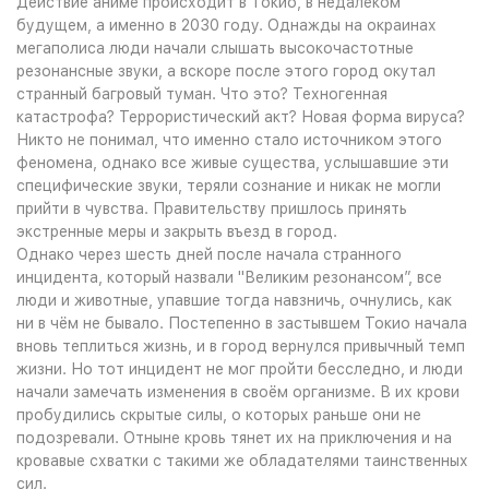
Действие аниме происходит в Токио, в недалёком
будущем, а именно в 2030 году. Однажды на окраинах
мегаполиса люди начали слышать высокочастотные
резонансные звуки, а вскоре после этого город окутал
странный багровый туман. Что это? Техногенная
катастрофа? Террористический акт? Новая форма вируса?
Никто не понимал, что именно стало источником этого
феномена, однако все живые существа, услышавшие эти
специфические звуки, теряли сознание и никак не могли
прийти в чувства. Правительству пришлось принять
экстренные меры и закрыть въезд в город.
Однако через шесть дней после начала странного
инцидента, который назвали "Великим резонансом”, все
люди и животные, упавшие тогда навзничь, очнулись, как
ни в чём не бывало. Постепенно в застывшем Токио начала
вновь теплиться жизнь, и в город вернулся привычный темп
жизни. Но тот инцидент не мог пройти бесследно, и люди
начали замечать изменения в своём организме. В их крови
пробудились скрытые силы, о которых раньше они не
подозревали. Отныне кровь тянет их на приключения и на
кровавые схватки с такими же обладателями таинственных
сил.