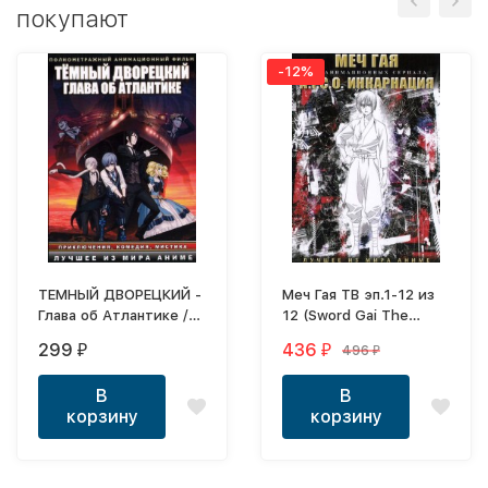
покупают
-12%
ТЕМНЫЙ ДВОРЕЦКИЙ -
Меч Гая ТВ эп.1-12 из
Глава об Атлантике /
12 (Sword Gai The
Kuroshitsuji Movie: Book
Animation 2018) +
299
436
496
₽
₽
₽
of the Atlantic 2017
A.I.C.O. Инкарнация ТВ
эп.1-12 из 12 (A.I.C.O.:
В
В
Incarnation 2018)
корзину
корзину