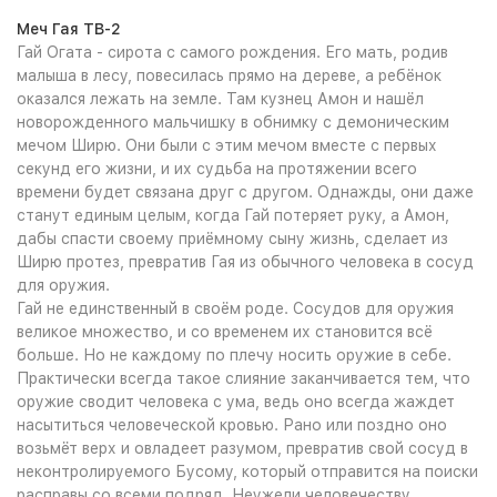
Меч Гая ТВ-2
Гай Огата - сирота с самого рождения. Его мать, родив
малыша в лесу, повесилась прямо на дереве, а ребёнок
оказался лежать на земле. Там кузнец Амон и нашёл
новорожденного мальчишку в обнимку с демоническим
мечом Ширю. Они были с этим мечом вместе с первых
секунд его жизни, и их судьба на протяжении всего
времени будет связана друг с другом. Однажды, они даже
станут единым целым, когда Гай потеряет руку, а Амон,
дабы спасти своему приёмному сыну жизнь, сделает из
Ширю протез, превратив Гая из обычного человека в сосуд
для оружия.
Гай не единственный в своём роде. Сосудов для оружия
великое множество, и со временем их становится всё
больше. Но не каждому по плечу носить оружие в себе.
Практически всегда такое слияние заканчивается тем, что
оружие сводит человека с ума, ведь оно всегда жаждет
насытиться человеческой кровью. Рано или поздно оно
возьмёт верх и овладеет разумом, превратив свой сосуд в
неконтролируемого Бусому, который отправится на поиски
расправы со всеми подряд. Неужели человечеству