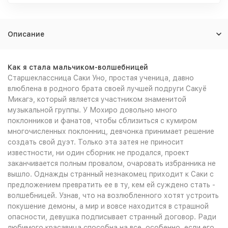
Описание
Как я стала мальчиком-волшебницей
Старшеклассница Саки Уно, простая ученица, давно
влюблена в родного брата своей лучшей подруги Сакуё
Микагэ, который является участником знаменитой
музыкальной группы. У Мохиро довольно много
поклонников и фанатов, чтобы сблизиться с кумиром
многочисленных поклонниц, девчонка принимает решение
создать свой дуэт. Только эта затея не приносит
известности, ни один сборник не продался, проект
заканчивается полным провалом, очаровать избранника не
вышло. Однажды странный незнакомец приходит к Саки с
предложением превратить ее в ту, кем ей суждено стать -
волшебницей. Узнав, что на возлюбленного хотят устроить
покушение демоны, а мир и вовсе находится в страшной
опасности, девушка подписывает странный договор. Ради
любимого красавица способна на все, особенно, если его