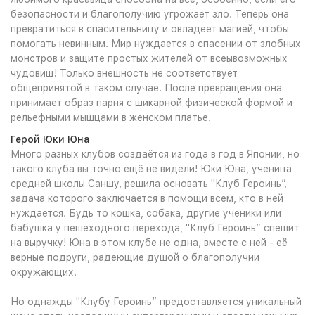
безопасности и благополучию угрожает зло. Теперь она
превратиться в спасительницу и овладеет магией, чтобы
помогать невинным. Мир нуждается в спасении от злобных
монстров и защите простых жителей от всеывозможных
чудовищ! Только внешность не соответствует
общепринятой в таком случае. После превращения она
принимает образ парня с шикарной физической формой и
рельефными мышцами в женском платье.
Герой Юки Юна
Много разных клубов создаётся из года в год в Японии, но
такого клуба вы точно ещё не видели! Юки Юна, ученица
средней школы Саншу, решила основать "Клуб Героинь”,
задача которого заключается в помощи всем, кто в ней
нуждается. Будь то кошка, собака, другие ученики или
бабушка у пешеходного перехода, "Клуб Героинь” спешит
на выручку! Юна в этом клубе не одна, вместе с ней - её
верные подруги, радеющие душой о благополучии
окружающих.
Но однажды "Клубу Героинь” предоставляется уникальный