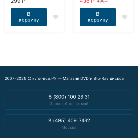
299
436
496
₽
₽
₽
of the Atlantic 2017
Bahamut: Virgin Soul
2017
В
В
корзину
корзину
2007-2026 © купи-все.РУ — Магазин DVD и Blu-Ray дисков
8 (800) 100 23 31
Звонок бесплатный
8 (495) 409-7432
Москва