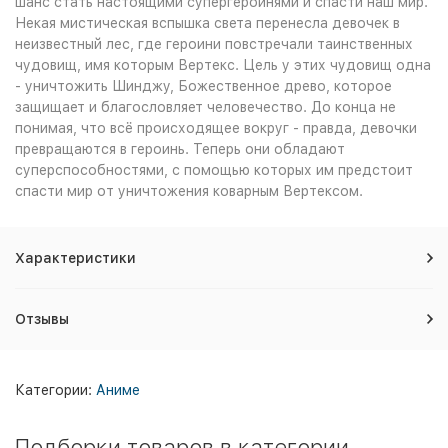
шанс стать настоящими супергероинями и спасти наш мир.
Некая мистическая вспышка света перенесла девочек в
неизвестный лес, где героини повстречали таинственных
чудовищ, имя которым Вертекс. Цель у этих чудовищ одна
- уничтожить Шинджу, Божественное древо, которое
защищает и благословляет человечество. До конца не
понимая, что всё происходящее вокруг - правда, девочки
превращаются в героинь. Теперь они обладают
суперспособностями, с помощью которых им предстоит
спасти мир от уничтожения коварным Вертексом.
Характеристики
Отзывы
Категории:
Аниме
Подборки товаров в категории