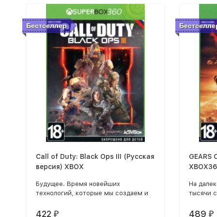
Бестселлер
Бестселле
Call of Duty: Black Ops III (Русская
GEARS O
версия) XBOX
XBOX36
Будущее. Время новейших
На далек
технологий, которые мы создаем и
тысячи с
совершенствуем каждый день,
колыбели
стремясь сохранить первенство в
Мир под
422
489
₽
₽