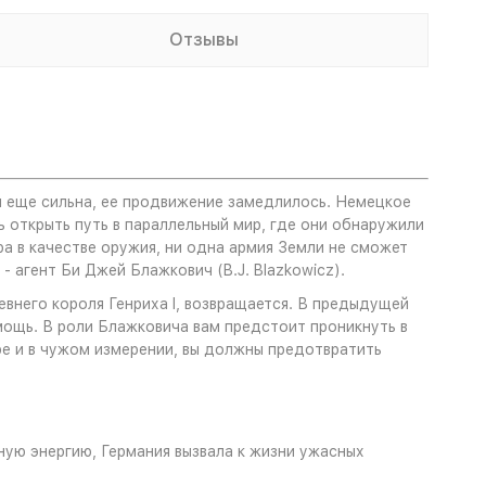
Отзывы
ия еще сильна, ее продвижение замедлилось. Немецкое
открыть путь в параллельный мир, где они обнаружили
а в качестве оружия, ни одна армия Земли не сможет
- агент Би Джей Блажкович (B.J. Blazkowicz).
внего короля Генриха I, возвращается. В предыдущей
помощь. В роли Блажковича вам предстоит проникнуть в
ре и в чужом измерении, вы должны предотвратить
ную энергию, Германия вызвала к жизни ужасных