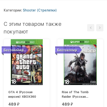
Категории:
Shooter (Стрелялки)
C этим товаром также
покупают
Бестселлер
Бестселлер
GTA 4 (Русская
Rise of The Tomb
версия) XBOX360
Raider (Русская
версия) XBOX
489
489
₽
₽