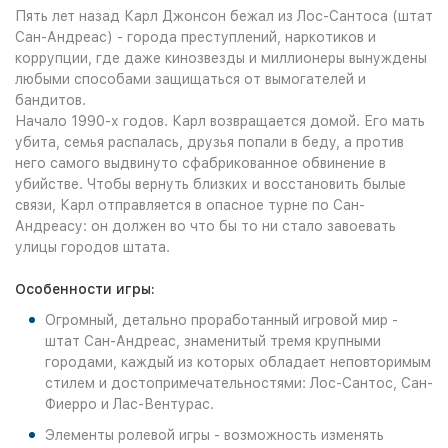
Пять лет назад Карл Джонсон бежал из Лос-Сантоса (штат
Сан-Андреас) - города преступлений, наркотиков и
коррупции, где даже кинозвезды и миллионеры вынуждены
любыми способами защищаться от вымогателей и
бандитов.
Начало 1990-х годов. Карл возвращается домой. Его мать
убита, семья распалась, друзья попали в беду, а против
него самого выдвинуто сфабрикованное обвинение в
убийстве. Чтобы вернуть близких и восстановить былые
связи, Карл отправляется в опасное турне по Сан-
Андреасу: он должен во что бы то ни стало завоевать
улицы городов штата.
Особенности игры:
Огромный, детально проработанный игровой мир -
штат Сан-Андреас, знаменитый тремя крупными
городами, каждый из которых обладает неповторимым
стилем и достопримечательностями: Лос-Сантос, Сан-
Фиерро и Лас-Вентурас.
Элементы ролевой игры - возможность изменять