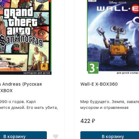
р
 Andreas (Русская
Wall-E X-BOX360
 XBOX
990-х годов. Карл
Мир будущего. Земля, завал
ется домой. Его мать убита,
мусором и отравленная
спалась, друзья попали в
индустриальными отходами,
против него самого
непригодна для жизни. Всем
422
₽
то сфабрикованное
заправляет крупная
е в убийстве. Чтобы
благотворительная корпорац
В корзину
В корзину
близких и восстановить
Large. Она отправляет все н