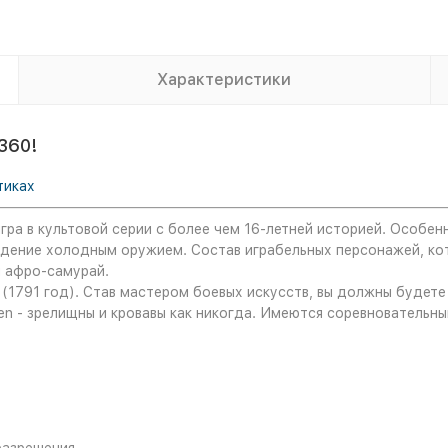
Характеристики
360!
тиках
ра в культовой серии с более чем 16-летней историей. Особенн
дение холодным оружием. Состав играбельных персонажей, кот
и афро-самурай.
 (1791 год). Став мастером боевых искусств, вы должны будете
en - зрелищны и кровавы как никогда. Имеются соревновательны