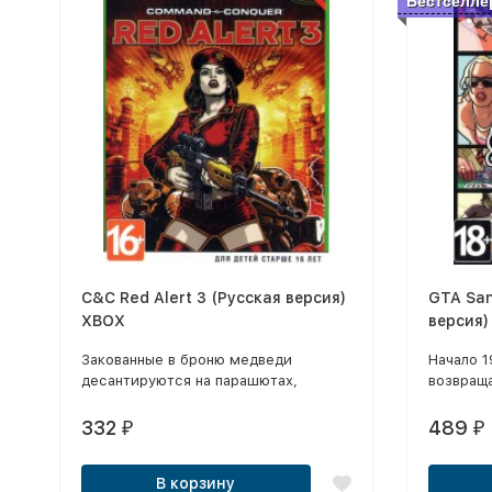
Бестселле
C&C Red Alert 3 (Русская версия)
GTA San
XBOX
версия)
Закованные в броню медведи
Начало 1
десантируются на парашютах,
возвраща
артиллерия обстреливает вражеские
семья ра
войска живыми солдатами, в небо
беду, а 
332
489
₽
₽
поднимаются стилизованные под
выдвину
акул дирижабли. Это не бредовый
обвинени
В корзину
сон, это - Red Alert 3! Уникальная
вернуть 