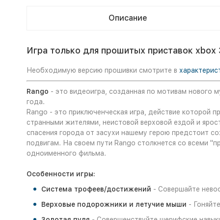
Описание
Игра только для прошитых приставок xbox 
Необходимую версию прошивки смотрите в
характерис
Rango
- это видеоигра, созданная по мотивам нового м
года.
Rango - это приключенческая игра, действие которой п
странными жителями, неистовой верховой ездой и ярос
спасения города от засухи нашему герою предстоит с
подвигам. На своем пути Rango столкнется со всеми "п
одноименного фильма.
Особенности игры:
Система трофеев/достижений
- Совершайте нево
Верховые подорожники и летучие мыши
- Гоняйте
Золотая пуля
- Совершенствуйте шерифские навыки