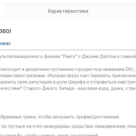
Характеристики
360!
тиках
ультипликационного фильма "Ранго" с Джонни Деппом в главной
роисходит в крошечном пустынном городке под названием Dirt,
тными перестрелками. Игрокам предстоит пережить приключения
охранить свою репутацию в роли Шерифа и отправиться навстр
релестями" Старого Дикого Запада - верховая езда, драки, стр
образимые трюки, чтобы заслужить трофеи/достижения.
 по пустыне на этих незаурядных средствах передвижения, пок
 стрельбы, чтобы удивить своих почитателей.