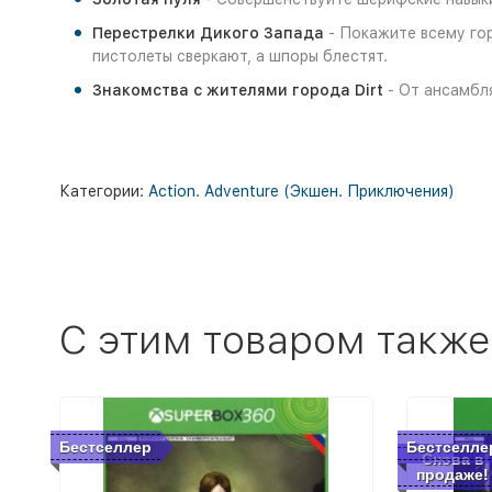
Перестрелки Дикого Запада
- Покажите всему гор
пистолеты сверкают, а шпоры блестят.
Знакомства с жителями города Dirt
- От ансамбл
Категории:
Action. Adventure (Экшен. Приключения)
C этим товаром также
Бестселлер
Бестселле
Снова в
продаже!