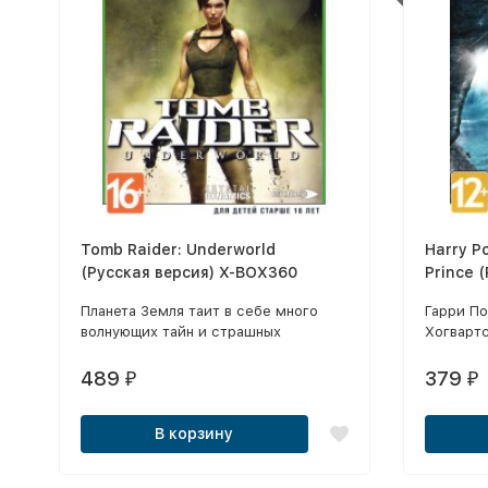
Tomb Raider: Underworld
Harry Potter and Th
(Русская версия) X-BOX360
Prince 
BOX360
Планета Земля таит в себе много
Гарри По
волнующих тайн и страшных
Хогвартс
секретов. Они не валяются под
было бы 
ногами, но их все же можно найти.
пройдет 
489
379
₽
₽
Главное - поверить в мистические
смелые 
загадки, представить себе, какие
зельева
В корзину
сокровища скрывают неприступные
магичес
горы и океанские глубины,
матчи в 
прислушаться к голосу предков и
летать н